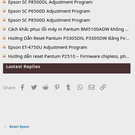
Epson SC P8500DL Adjustment Program
Epson SC P6500D Adjustment Program
Epson SC P8500D Adjustment Program
Cách khắc phục lỗi máy in Pantum BM5100ADW không nhận hộp mực, báo hết mực và lỗi No Toner
Hướng Dẫn Reset Pantum P3305DN, P3305DW Bằng Firmware Fix
Epson ET-4750U Adjustment Program
Hướng dẫn reset Pantum P2510 – Firmware chipless, phần mềm reset chip mực vĩnh viễn
Lastest Replies
Facebook
Twitter
Reddit
Pinterest
Tumblr
WhatsApp
Email
Link
Share:
Reset Epson