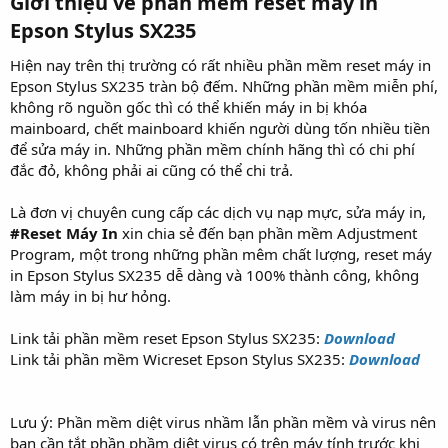
Giới thiệu về phần mềm reset máy in
Epson Stylus SX235​
Hiện nay trên thị trường có rất nhiều phần mềm reset máy in
Epson Stylus SX235 tràn bộ đếm. Những phần mềm miễn phí,
không rõ nguồn gốc thì có thể khiến máy in bị khóa
mainboard, chết mainboard khiến người dùng tốn nhiều tiền
để sửa máy in. Những phần mềm chính hãng thì có chi phí
đắc đỏ, không phải ai cũng có thể chi trả.
Là đơn vị chuyên cung cấp các dịch vụ nạp mực, sửa máy in,
#Reset Máy In
xin chia sẻ đến bạn phần mềm Adjustment
Program, một trong những phần mêm chất lượng, reset máy
in Epson Stylus SX235 dễ dàng và 100% thành công, không
làm máy in bị hư hỏng.
Link tải phần mềm reset Epson Stylus SX235:
Download
Link tải phần mềm Wicreset Epson Stylus SX235:
Download
Lưu ý: Phần mềm diệt virus nhầm lẫn phần mềm và virus nên
bạn cần tắt phần phầm diệt virus có trên máy tính trước khi