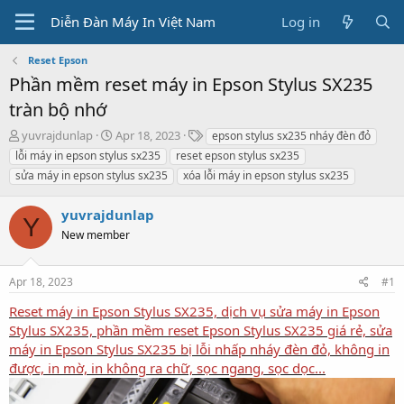
Diễn Đàn Máy In Việt Nam
Log in
Reset Epson
Phần mềm reset máy in Epson Stylus SX235
tràn bộ nhớ
T
S
T
yuvrajdunlap
Apr 18, 2023
epson stylus sx235 nháy đèn đỏ
h
t
a
lỗi máy in epson stylus sx235
reset epson stylus sx235
r
a
g
sửa máy in epson stylus sx235
xóa lỗi máy in epson stylus sx235
e
r
s
a
t
yuvrajdunlap
d
d
Y
s
a
New member
t
t
a
e
r
Apr 18, 2023
#1
t
Reset máy in Epson Stylus SX235, dịch vụ sửa máy in Epson
e
Stylus SX235, phần mềm reset Epson Stylus SX235 giá rẻ, sửa
r
máy in Epson Stylus SX235 bị lỗi nhấp nháy đèn đỏ, không in
được, in mờ, in không ra chữ, sọc ngang, sọc dọc...