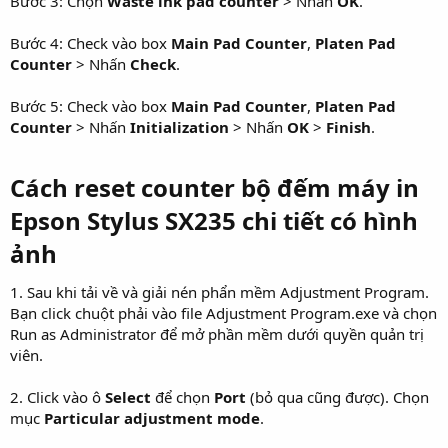
Bước 3: Chọn
Waste ink pad counter
> Nhấn
OK
.
Bước 4: Check vào box
Main Pad Counter
,
Platen Pad
Counter
> Nhấn
Check
.
Bước 5: Check vào box
Main Pad Counter
,
Platen Pad
Counter
> Nhấn
Initialization
> Nhấn
OK
>
Finish
.
Cách reset counter bộ đếm máy in
Epson Stylus SX235 chi tiết có hình
ảnh​
1. Sau khi tải về và giải nén phẩn mềm Adjustment Program.
Bạn click chuột phải vào file Adjustment Program.exe và chọn
Run as Administrator để mở phần mềm dưới quyền quản trị
viên.
2. Click vào ô
Select
để chọn
Port
(bỏ qua cũng được). Chọn
mục
Particular adjustment mode
.