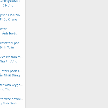
Epson Workforce ST-2000 printer ink pad reset
Phú Hưng
download resetter Epson EP-10VA free
 Phúc Khang
seter
 Ánh Tuyết
hướng dẫn giải nén resetter Epson ME-101
Ðình Toàn
Printer near end service life tràn mực thải Epson XP-800
 Thu Phương
hướng dẫn reset counter Epson XP-225 không cần key trả phí
ễn Nhật Dũng
Epson ET-2810 resetter with keygen free download
ộng Thu
Epson EP-806A resetter free download zip windows 10
 Phúc Sinh