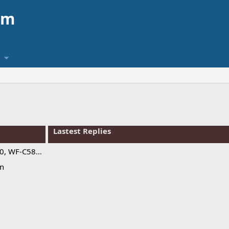
am
Lastest Replies
tment Program
on