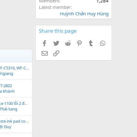
Members
1,284
Latest member
Huỳnh Chấn Huy Hùng
Share this page
Facebook
Twitter
Reddit
Pinterest
Tumblr
WhatsApp
Email
Link
Phần mềm Epson WF-C5310, WF-C5390, WF-C5810, WF-C5890 Adjustment Program
nhgiang
ET-2802
ia Khánh
reset Epson ME Office 1100 lỗi 2 đèn đỏ chớp nháy
Thái Sang
hướng dẫn reset waste ink pad counter Epson TX419
iệt Duy