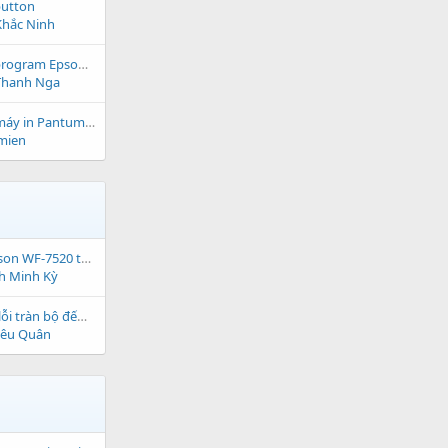
button
hắc Ninh
Epson adjustment program Epson L3165 windows 10
Thanh Nga
Cách khắc phục lỗi máy in Pantum BM5100ADW không nhận hộp mực, báo hết mực và lỗi No Toner
mien
full keygen reset Epson WF-7520 tạo key kinh doanh
h Minh Kỳ
reset Epson XP-210 lỗi tràn bộ đếm waste pad
iêu Quân