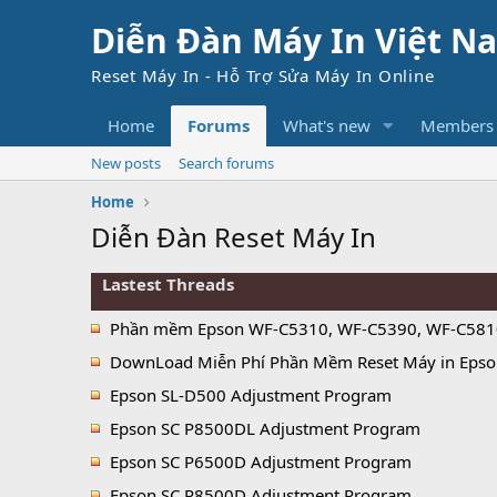
Diễn Đàn Máy In Việt N
Reset Máy In - Hỗ Trợ Sửa Máy In Online
Home
Forums
What's new
Members
New posts
Search forums
Home
Diễn Đàn Reset Máy In
Lastest Threads
Phần mềm Epson WF-C5310, WF-C5390, WF-C5810, WF-C5890 Adjus
DownLoad Miễn Phí Phần Mềm Reset Máy in Eps
Epson SL-D500 Adjustment Program
Epson SC P8500DL Adjustment Program
Epson SC P6500D Adjustment Program
Epson SC P8500D Adjustment Program