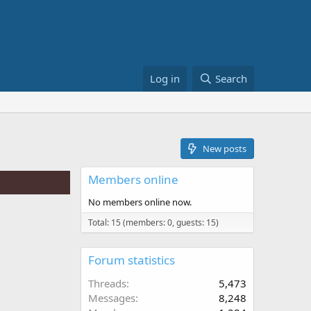
Log in
Search
New posts
Members online
No members online now.
Total: 15 (members: 0, guests: 15)
Forum statistics
Threads
5,473
Messages
8,248