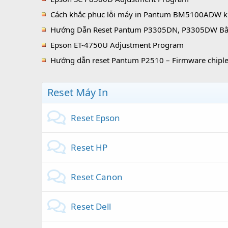
Cách khắc phục lỗi máy in Pantum BM5100ADW không nhận hộp mực, báo hết mực
Hướng Dẫn Reset Pantum P3305DN, P3305DW Bằng F
Epson ET-4750U Adjustment Program
Hướng dẫn reset Pantum P2510 – Firmware chipless, phần mềm reset chi
Reset Máy In
Reset Epson
Reset HP
Reset Canon
Reset Dell