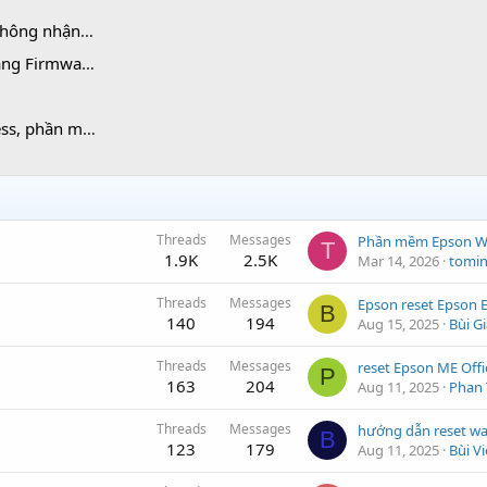
 và lỗi No Toner
irmware Fix
p mực vĩnh viễn
Threads
Messages
T
1.9K
2.5K
Mar 14, 2026
tomi
Threads
Messages
Epson reset Epson 
B
140
194
Aug 15, 2025
Bùi G
Threads
Messages
P
163
204
Aug 11, 2025
Phan 
Threads
Messages
B
123
179
Aug 11, 2025
Bùi V