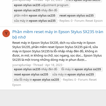
epson
stylus
sx235
adjustment program
epson
stylus
sx235
nháy đèn đỏ
phần mềm
epson
stylus
sx235
reset
epson
stylus
sx235
Replies: 0
Forum:
Reset Epson
sửa máy in
epson
stylus
sx235
Phần mềm reset máy in Epson Stylus SX235 tràn
Y
bộ nhớ
Reset máy in Epson Stylus SX235, dịch vụ sửa máy in Epson
Stylus SX235, phần mềm reset Epson Stylus SX235 giá rẻ, sửa
máy in Epson Stylus SX235 bị lỗi nhấp nháy đèn đỏ, không in
được, in mờ, in không ra chữ, sọc ngang, sọc dọc... Epson Stylus
SX235 là một trong những dòng máy in phun được...
yuvrajdunlap
Thread
Apr 18, 2023
epson
stylus
sx235
nháy đèn đỏ
lỗi máy in
epson
stylus
sx235
reset
epson
stylus
sx235
sửa máy in
epson
stylus
sx235
Replies: 0
Forum:
Reset
xóa lỗi máy in
epson
stylus
sx235
Epson