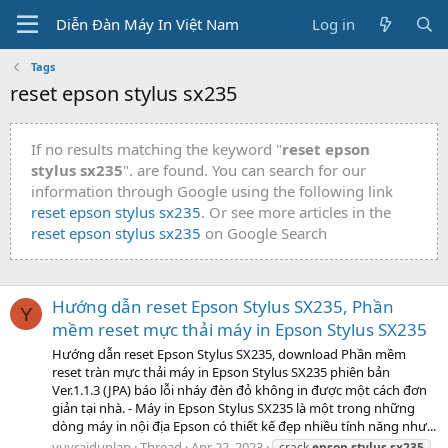
Diễn Đàn Máy In Việt Nam
Log in
Tags
reset epson stylus sx235
If no results matching the keyword "
reset epson
stylus sx235
". are found. You can search for our
information through Google using the following link
reset epson stylus sx235
. Or see more articles in the
reset epson stylus sx235
on Google Search
Hướng dẫn reset Epson Stylus SX235, Phần
Y
mềm reset mực thải máy in Epson Stylus SX235
Hướng dẫn reset Epson Stylus SX235, download Phần mềm
reset tràn mực thải máy in Epson Stylus SX235 phiên bản
Ver.1.1.3 (JPA) báo lỗi nháy đèn đỏ không in được một cách đơn
giản tại nhà. - Máy in Epson Stylus SX235 là một trong những
dòng máy in nội địa Epson có thiết kế đẹp nhiều tính năng như...
yuvrajdunlap
Thread
Apr 22, 2023
crack
epson
stylus
sx235