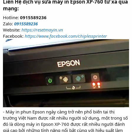
Liên Hệ dịch vụ sửa máy in Epson XP-760 từ xa qua
mạng:
Hotline:
0915589236
Zalo:
0915589236
Website:
https://resetmayin.vn
Facebook:
https://www.facebook.com/chiplessprinter
- Máy in phun Epson ngày càng trở nên phổ biến tại thị
trường Việt Nam được rất nhiều người sử dụng, một trong số
đó là dòng máy in Epson XP-760 được rất nhiều người đánh
giá cao bởi những tính năng nổi bật cùng với hiệu suất làm