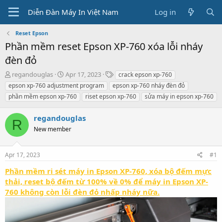
Diễn Đàn Máy In Việt Nam
Log in
Reset Epson
Phần mềm reset Epson XP-760 xóa lỗi nháy
đèn đỏ
T
S
T
regandouglas
Apr 17, 2023
crack epson xp-760
h
t
a
epson xp-760 adjustment program
epson xp-760 nháy đèn đỏ
r
a
g
phần mềm epson xp-760
riset epson xp-760
sửa máy in epson xp-760
e
r
s
a
t
regandouglas
d
d
R
s
a
New member
t
t
a
e
r
Apr 17, 2023
#1
t
Phần mềm ri sét máy in Epson XP-760, xóa bộ đếm mực
e
thải, reset bộ đếm từ 100% về 0% để máy in Epson XP-
r
760 không còn lỗi đèn đỏ nhấp nháy nữa.