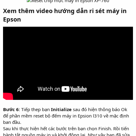
Xem thêm video hướng dẫn ri sét máy in
Epson​
Bước 6
: Tiếp thep bạn
Initialize
sau đó hiện thông báo Ok
để phần mềm reset bộ đếm máy in Epsion l310 về mặc định
ban đầu.
Sau khi thực hiện hết các bước trên bạn chọn Finish. Rồi tiến
hành tắt nguồn máy in và khởi động lại. Như vậy bạn đã sửa