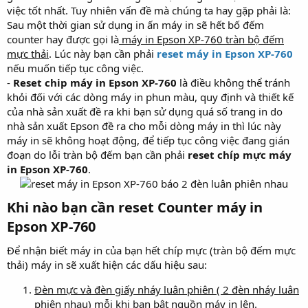
việc tốt nhất. Tuy nhiên vấn đề mà chúng ta hay gặp phải là:
Sau một thời gian sử dụng in ấn máy in sẽ hết bố đếm
counter hay được gọi là
máy in Epson XP-760 tràn bộ đếm
mực thải
. Lúc này bạn cần phải
reset máy in Epson XP-760
nếu muốn tiếp tục công việc.
-
Reset chip máy in Epson XP-760
là điều không thể tránh
khỏi đối với các dòng máy in phun màu, quy định và thiết kế
của nhà sản xuất đề ra khi bạn sử dụng quá số trang in do
nhà sản xuất Epson đề ra cho mỗi dòng máy in thì lúc này
máy in sẽ không hoạt động, để tiếp tục công việc đang gián
đoạn do lỗi tràn bộ đếm bạn cần phải
reset chíp mực máy
in Epson XP-760
.
Khi nào bạn cần reset Counter máy in
Epson XP-760​
Để nhận biết máy in của bạn hết chíp mực (tràn bộ đếm mực
thải) máy in sẽ xuất hiện các dấu hiệu sau:
Đèn mực và đèn giấy nháy luân phiên ( 2 đèn nháy luân
phiên nhau) mỗi khi bạn bật nguồn máy in lên.