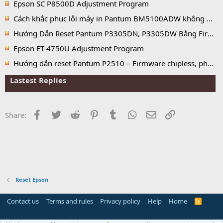
Epson SC P8500D Adjustment Program
Cách khắc phục lỗi máy in Pantum BM5100ADW không nhận hộp mực, báo hết mực và lỗi No Toner
Hướng Dẫn Reset Pantum P3305DN, P3305DW Bằng Firmware Fix
Epson ET-4750U Adjustment Program
Hướng dẫn reset Pantum P2510 – Firmware chipless, phần mềm reset chip mực vĩnh viễn
Lastest Replies
Facebook
Twitter
Reddit
Pinterest
Tumblr
WhatsApp
Email
Link
Share:
Reset Epson
Contact us
Terms and rules
Privacy policy
Help
Home
R
S
S