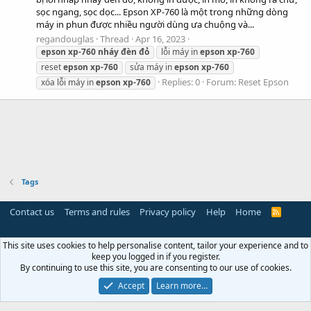
sọc ngang, sọc dọc... Epson XP-760 là một trong những dòng
máy in phun được nhiều người dùng ưa chuộng và...
regandouglas
Thread
Apr 16, 2023
epson
xp-760
nháy
đèn
đỏ
lỗi máy in
epson
xp-760
reset
epson
xp-760
sửa máy in
epson
xp-760
Replies: 0
Forum:
Reset Epson
xóa lỗi máy in
epson
xp-760
Tags
Contact us
Terms and rules
Privacy policy
Help
Home
R
S
S
This site uses cookies to help personalise content, tailor your experience and to
keep you logged in if you register.
By continuing to use this site, you are consenting to our use of cookies.
Accept
Learn more…
Miễn trừ trách nhiệm:
Chúng tôi không lưu trữ hoặc sở hữu