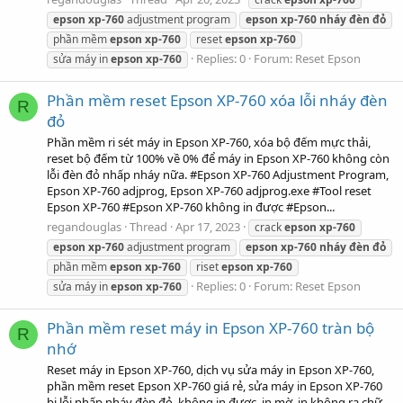
epson
xp-760
adjustment program
epson
xp-760
nháy
đèn
đỏ
phần mềm
epson
xp-760
reset
epson
xp-760
Replies: 0
Forum:
Reset Epson
sửa máy in
epson
xp-760
Phần mềm reset Epson XP-760 xóa lỗi nháy đèn
R
đỏ
Phần mềm ri sét máy in Epson XP-760, xóa bộ đếm mực thải,
reset bộ đếm từ 100% về 0% để máy in Epson XP-760 không còn
lỗi đèn đỏ nhấp nháy nữa. #Epson XP-760 Adjustment Program,
Epson XP-760 adjprog, Epson XP-760 adjprog.exe #Tool reset
Epson XP-760 #Epson XP-760 không in được #Epson...
regandouglas
Thread
Apr 17, 2023
crack
epson
xp-760
epson
xp-760
adjustment program
epson
xp-760
nháy
đèn
đỏ
phần mềm
epson
xp-760
riset
epson
xp-760
Replies: 0
Forum:
Reset Epson
sửa máy in
epson
xp-760
Phần mềm reset máy in Epson XP-760 tràn bộ
R
nhớ
Reset máy in Epson XP-760, dịch vụ sửa máy in Epson XP-760,
phần mềm reset Epson XP-760 giá rẻ, sửa máy in Epson XP-760
bị lỗi nhấp nháy đèn đỏ, không in được, in mờ, in không ra chữ,