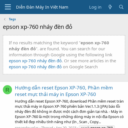
Diễn Đàn Máy In Việt Nam
Log in
Tags
epson xp-760 nháy đèn đỏ
If no results matching the keyword "
epson xp-760
nháy đèn đỏ
". are found. You can search for our
information through Google using the following link
epson xp-760 nháy đèn đỏ
. Or see more articles in the
epson xp-760 nháy đèn đỏ
on Google Search
Hướng dẫn reset Epson XP-760, Phần mềm
R
reset mực thải máy in Epson XP-760
Hướng dẫn reset Epson XP-760, download Phần mềm reset tràn
mực thải máy in Epson XP-760 phiên bản Ver.1.1.3 (JPA) báo lỗi
nháy đèn đỏ không in được một cách đơn giản tại nhà. - Máy in
Epson XP-760 là một trong những dòng máy in nội địa Epson có
thiết kế đẹp nhiều tính năng như (In , Scan , Copy...
regandouglas
Thread
Apr 20, 2023
crack
epson
xp-760