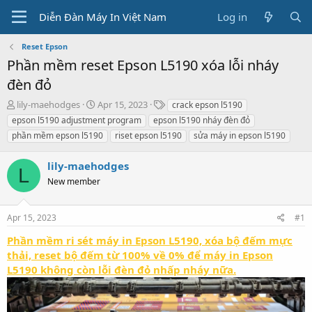
Diễn Đàn Máy In Việt Nam
Log in
Reset Epson
Phần mềm reset Epson L5190 xóa lỗi nháy
đèn đỏ
T
S
T
lily-maehodges
Apr 15, 2023
crack epson l5190
h
t
a
epson l5190 adjustment program
epson l5190 nháy đèn đỏ
r
a
g
phần mềm epson l5190
riset epson l5190
sửa máy in epson l5190
e
r
s
a
t
lily-maehodges
d
d
L
s
a
New member
t
t
a
e
r
Apr 15, 2023
#1
t
Phần mềm ri sét máy in Epson L5190, xóa bộ đếm mực
e
thải, reset bộ đếm từ 100% về 0% để máy in Epson
r
L5190 không còn lỗi đèn đỏ nhấp nháy nữa.