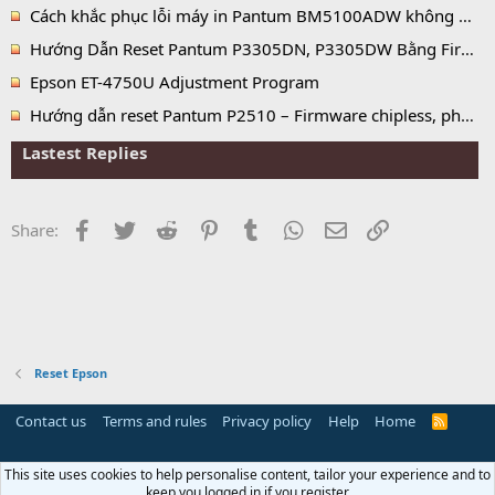
Cách khắc phục lỗi máy in Pantum BM5100ADW không nhận hộp mực, báo hết mực và lỗi No Toner
Hướng Dẫn Reset Pantum P3305DN, P3305DW Bằng Firmware Fix
Epson ET-4750U Adjustment Program
Hướng dẫn reset Pantum P2510 – Firmware chipless, phần mềm reset chip mực vĩnh viễn
Lastest Replies
Facebook
Twitter
Reddit
Pinterest
Tumblr
WhatsApp
Email
Link
Share:
Reset Epson
Contact us
Terms and rules
Privacy policy
Help
Home
R
S
S
This site uses cookies to help personalise content, tailor your experience and to
keep you logged in if you register.