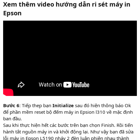
Xem thêm video hướng dẫn ri sét máy in
Epson​
Bước 6
: Tiếp thep bạn
Initialize
sau đó hiện thông báo Ok
để phần mềm reset bộ đếm máy in Epsion l310 về mặc định
ban đầu.
Sau khi thực hiện hết các bước trên bạn chọn Finish. Rồi tiến
hành tắt nguồn máy in và khởi động lại. Như vậy bạn đã sửa
lỗi máy in Epson L5190 nháy 2 đèn luân phiên nhau thành