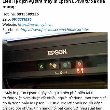
Liên Hệ dịch vụ sửa máy in Epson L5190 từ xa qua
mạng:
Hotline:
0915589236
Zalo:
0915589236
Website:
https://resetmayin.vn
Facebook:
https://www.facebook.com/chiplessprinter
- Máy in phun Epson ngày càng trở nên phổ biến tại thị
trường Việt Nam được rất nhiều người sử dụng, một trong số
đó là dòng máy in Epson L5190 được rất nhiều người đánh
giá cao bởi những tính năng nổi bật cùng với hiệu suất làm