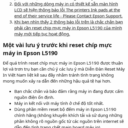
Đối với những dòng máy in có thiết kế sẵn màn hình
LCD sẽ hiện thông báo lỗi The printers Ink pads at the
end of their service life - Please Contact Epson Support.
Khi bạn nhìn thấy 2 thông báo lỗi trên là chắc chắn bạn
phải cần reset chip mực máy in Epson L5190 của mình
máy mới tiếp tục hoạt động.
Một vài lưu ý trước khi reset chíp mực
máy in Epson L5190​
Để quá trình reset chíp mực máy in Epson L5190 được thuận
lợi và trơn trụ bạn cần chú ý các lưu ý mà Diễn Đàn Reset Máy
In Việt Nam liệt kê sau đây nhằm tránh tình trạng không
mong muốn xảy ra dẫn đến những hậu quả tệ hại hơn.
Bạn chắc chắn và bảo đảm rằng máy in đang được cấm
nguồn điện ổn định.
Máy in kết nối với máy tính ở chế độ tốt nhất.
Dùng phần mềm reset bộ đếm máy in Epson L5190
chính hãng (không khuyến khích tải và sử dụng những
phần không rõ nguồn gốc từ các nguồn trên internet sẽ
dẫn đến tình trạng chết main board máy in).