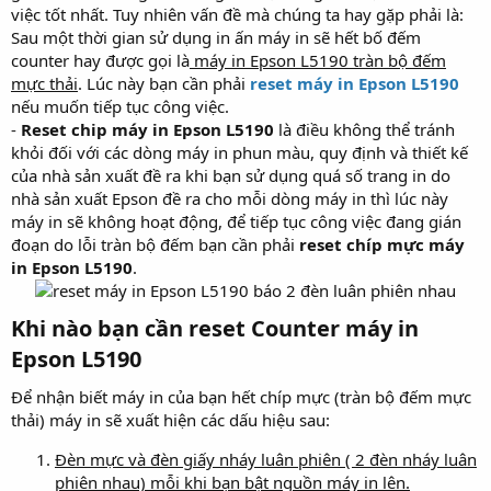
việc tốt nhất. Tuy nhiên vấn đề mà chúng ta hay gặp phải là:
Sau một thời gian sử dụng in ấn máy in sẽ hết bố đếm
counter hay được gọi là
máy in Epson L5190 tràn bộ đếm
mực thải
. Lúc này bạn cần phải
reset máy in Epson L5190
nếu muốn tiếp tục công việc.
-
Reset chip máy in Epson L5190
là điều không thể tránh
khỏi đối với các dòng máy in phun màu, quy định và thiết kế
của nhà sản xuất đề ra khi bạn sử dụng quá số trang in do
nhà sản xuất Epson đề ra cho mỗi dòng máy in thì lúc này
máy in sẽ không hoạt động, để tiếp tục công việc đang gián
đoạn do lỗi tràn bộ đếm bạn cần phải
reset chíp mực máy
in Epson L5190
.
Khi nào bạn cần reset Counter máy in
Epson L5190​
Để nhận biết máy in của bạn hết chíp mực (tràn bộ đếm mực
thải) máy in sẽ xuất hiện các dấu hiệu sau:
Đèn mực và đèn giấy nháy luân phiên ( 2 đèn nháy luân
phiên nhau) mỗi khi bạn bật nguồn máy in lên.