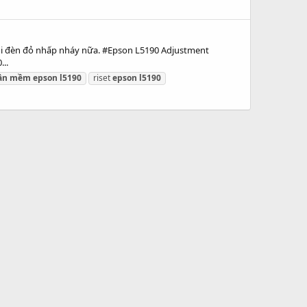
ỗi đèn đỏ nhấp nháy nữa. #Epson L5190 Adjustment
..
ần
mềm
epson
l5190
riset
epson
l5190