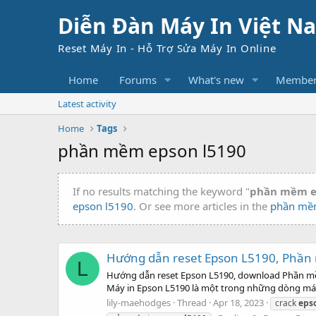
Diễn Đàn Máy In Việt N
Reset Máy In - Hỗ Trợ Sửa Máy In Online
Home
Forums
What's new
Member
Latest activity
Home
Tags
phần mềm epson l5190
If no results matching the keyword "
phần mềm e
epson l5190
. Or see more articles in the
phần mề
Hướng dẫn reset Epson L5190, Phần 
L
Hướng dẫn reset Epson L5190, download Phần mềm r
Máy in Epson L5190 là một trong những dòng máy in
lily-maehodges
Thread
Apr 18, 2023
crack
eps