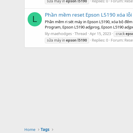
Replies: 0
Forum:
Rese
sửa máy in
epson
l5190
Phần mềm reset Epson L5190 xóa lỗi
L
Phần mềm ri sét máy in Epson L5190, xóa bộ đếm
Program, Epson L5190 adjprog, Epson L5190 adjpr
lily-maehodges
Thread
Apr 15, 2023
crack
eps
Replies: 0
Forum:
Rese
sửa máy in
epson
l5190
Home
Tags