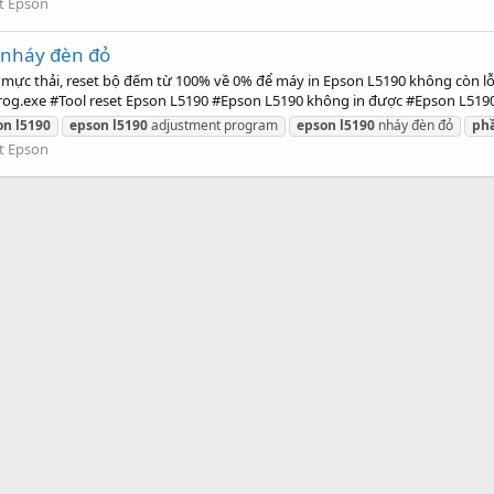
t Epson
 nháy đèn đỏ
 mực thải, reset bộ đếm từ 100% về 0% để máy in Epson L5190 không còn l
og.exe #Tool reset Epson L5190 #Epson L5190 không in được #Epson L5190.
on
l5190
epson
l5190
adjustment program
epson
l5190
nháy đèn đỏ
ph
t Epson