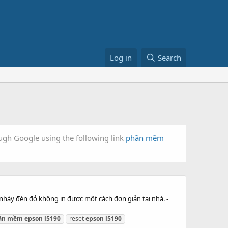
Log in
Search
ough Google using the following link
phần mềm
nháy đèn đỏ không in được một cách đơn giản tại nhà. -
ần
mềm
epson
l5190
reset
epson
l5190