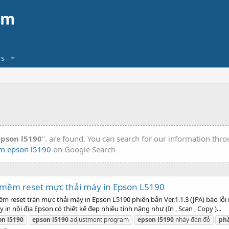
am
s
pson l5190
". are found. You can search for our information thr
m epson l5190
on Google Search
mềm reset mực thải máy in Epson L5190
eset tràn mực thải máy in Epson L5190 phiên bản Ver.1.1.3 (JPA) báo lỗi 
 nội địa Epson có thiết kế đẹp nhiều tính năng như (In , Scan , Copy )...
on
l5190
epson
l5190
adjustment program
epson
l5190
nháy đèn đỏ
ph