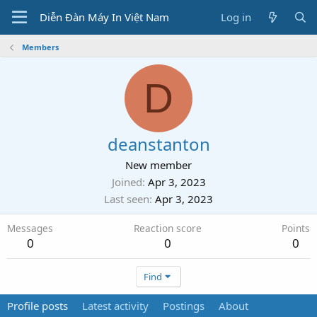
Diễn Đàn Máy In Việt Nam
Log in
Members
D
deanstanton
New member
Joined
Apr 3, 2023
Last seen
Apr 3, 2023
Messages
Reaction score
Points
0
0
0
Find
Profile posts
Latest activity
Postings
About