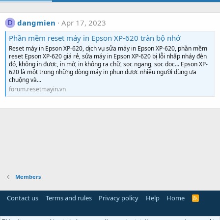
dangmien
Apr 17, 2023
D
Phần mềm reset máy in Epson XP-620 tràn bộ nhớ
Reset máy in Epson XP-620, dịch vụ sửa máy in Epson XP-620, phần mềm
reset Epson XP-620 giá rẻ, sửa máy in Epson XP-620 bị lỗi nhấp nháy đèn
đỏ, không in được, in mờ, in không ra chữ, sọc ngang, sọc dọc... Epson XP-
620 là một trong những dòng máy in phun được nhiều người dùng ưa
chuộng và...
forum.resetmayin.vn
Members
Contact us
Terms and rules
Privacy policy
Help
Home
R
S
S