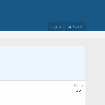
Log in
Search
Points
36