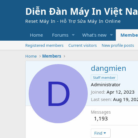
Diễn Đàn Máy In Việt N
Reset Máy In - Hỗ Trợ Sửa Máy In Online
Home
Forums
What's new
Membe
Registered members
Current visitors
New profile posts
Home
Members
dangmien
D
Staff member
Administrator
Joined
Apr 12, 2023
Last seen
Aug 19, 20
Messages
1,193
Find