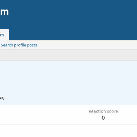
am
rs
Search profile posts
25
Reaction score
0