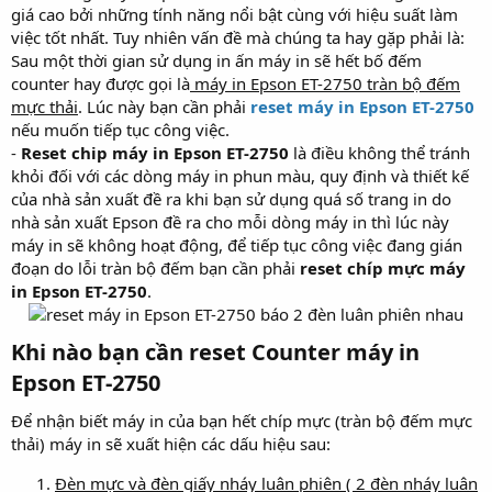
giá cao bởi những tính năng nổi bật cùng với hiệu suất làm
việc tốt nhất. Tuy nhiên vấn đề mà chúng ta hay gặp phải là:
Sau một thời gian sử dụng in ấn máy in sẽ hết bố đếm
counter hay được gọi là
máy in Epson ET-2750 tràn bộ đếm
mực thải
. Lúc này bạn cần phải
reset máy in Epson ET-2750
nếu muốn tiếp tục công việc.
-
Reset chip máy in Epson ET-2750
là điều không thể tránh
khỏi đối với các dòng máy in phun màu, quy định và thiết kế
của nhà sản xuất đề ra khi bạn sử dụng quá số trang in do
nhà sản xuất Epson đề ra cho mỗi dòng máy in thì lúc này
máy in sẽ không hoạt động, để tiếp tục công việc đang gián
đoạn do lỗi tràn bộ đếm bạn cần phải
reset chíp mực máy
in Epson ET-2750
.
Khi nào bạn cần reset Counter máy in
Epson ET-2750​
Để nhận biết máy in của bạn hết chíp mực (tràn bộ đếm mực
thải) máy in sẽ xuất hiện các dấu hiệu sau:
Đèn mực và đèn giấy nháy luân phiên ( 2 đèn nháy luân