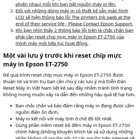
phiên nhau) mỗi khi bạn bật nguồn máy in lên.
Đối với những dòng máy in có thiết kế sẵn màn hình
LCD sẽ hiện thông báo lỗi The printers Ink pads at the
end of their service life - Please Contact Epson Support.
Khi bạn nhìn thấy 2 thông báo lỗi trên là chắc chắn bạn
phải cần reset chip mực máy in Epson ET-2750 của
mình máy mới tiếp tục hoạt động.
Một vài lưu ý trước khi reset chíp mực
máy in Epson ET-2750​
Để quá trình reset chíp mực máy in Epson ET-2750 được
thuận lợi và trơn trụ bạn cần chú ý các lưu ý mà Diễn Đàn
Reset Máy In Việt Nam liệt kê sau đây nhằm tránh tình trạng
không mong muốn xảy ra dẫn đến những hậu quả tệ hại hơn.
Bạn chắc chắn và bảo đảm rằng máy in đang được cấm
nguồn điện ổn định.
Máy in kết nối với máy tính ở chế độ tốt nhất.
Dùng phần mềm reset bộ đếm máy in Epson ET-2750
chính hãng (không khuyến khích tải và sử dụng những
phần không rõ nguồn gốc từ các nguồn trên internet sẽ