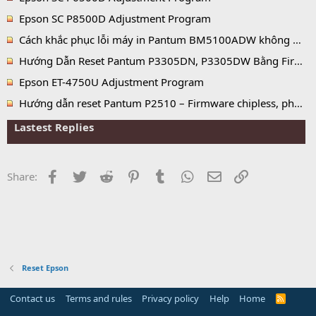
Epson SC P8500D Adjustment Program
Cách khắc phục lỗi máy in Pantum BM5100ADW không nhận hộp mực, báo hết mực và lỗi No Toner
Hướng Dẫn Reset Pantum P3305DN, P3305DW Bằng Firmware Fix
Epson ET-4750U Adjustment Program
Hướng dẫn reset Pantum P2510 – Firmware chipless, phần mềm reset chip mực vĩnh viễn
Lastest Replies
Facebook
Twitter
Reddit
Pinterest
Tumblr
WhatsApp
Email
Link
Share:
Reset Epson
Contact us
Terms and rules
Privacy policy
Help
Home
R
S