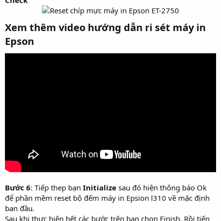
Xem thêm video hướng dẫn ri sét máy in
Epson​
Bước 6
: Tiếp thep bạn
Initialize
sau đó hiện thông báo Ok
để phần mềm reset bộ đếm máy in Epsion l310 về mặc định
ban đầu.
Sau khi thực hiện hết các bước trên bạn chọn Finish. Rồi tiến