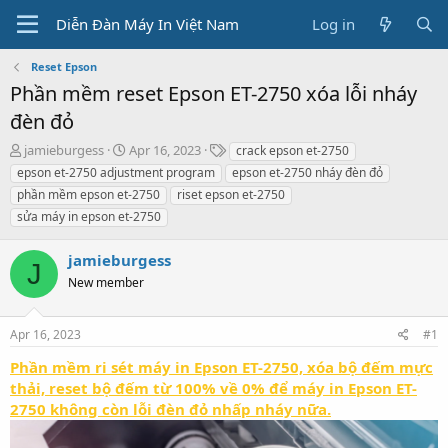
Diễn Đàn Máy In Việt Nam
Log in
Reset Epson
Phần mềm reset Epson ET-2750 xóa lỗi nháy
đèn đỏ
T
S
T
jamieburgess
Apr 16, 2023
crack epson et-2750
h
t
a
epson et-2750 adjustment program
epson et-2750 nháy đèn đỏ
r
a
g
phần mềm epson et-2750
riset epson et-2750
e
r
s
sửa máy in epson et-2750
a
t
d
d
s
a
jamieburgess
J
t
t
New member
a
e
r
t
Apr 16, 2023
#1
e
r
Phần mềm ri sét máy in Epson ET-2750, xóa bộ đếm mực
thải, reset bộ đếm từ 100% về 0% để máy in Epson ET-
2750 không còn lỗi đèn đỏ nhấp nháy nữa.