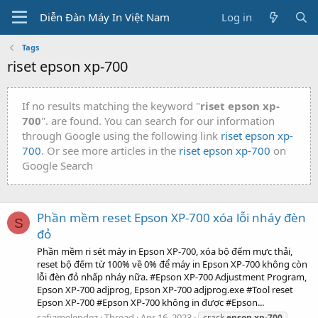
Diễn Đàn Máy In Việt Nam
Log in
Tags
riset epson xp-700
If no results matching the keyword "
riset epson xp-
700
". are found. You can search for our information
through Google using the following link
riset epson xp-
700
. Or see more articles in the
riset epson xp-700
on
Google Search
Phần mềm reset Epson XP-700 xóa lỗi nháy đèn
S
đỏ
Phần mềm ri sét máy in Epson XP-700, xóa bộ đếm mực thải,
reset bộ đếm từ 100% về 0% để máy in Epson XP-700 không còn
lỗi đèn đỏ nhấp nháy nữa. #Epson XP-700 Adjustment Program,
Epson XP-700 adjprog, Epson XP-700 adjprog.exe #Tool reset
Epson XP-700 #Epson XP-700 không in được #Epson...
safiamelendez
Thread
Apr 16, 2023
crack
epson
xp-700