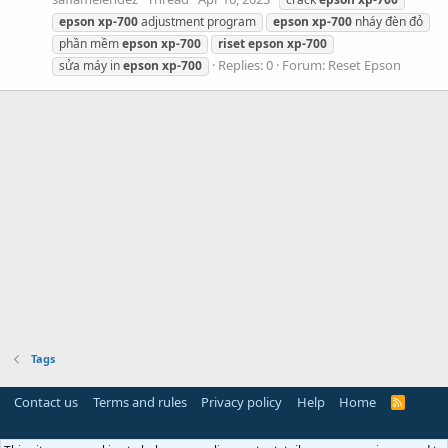
epson
xp-700
adjustment program
epson
xp-700
nháy đèn đỏ
phần mềm
epson
xp-700
riset
epson
xp-700
Replies: 0
Forum:
Reset Epson
sửa máy in
epson
xp-700
Tags
Contact us
Terms and rules
Privacy policy
Help
Home
R
S
S