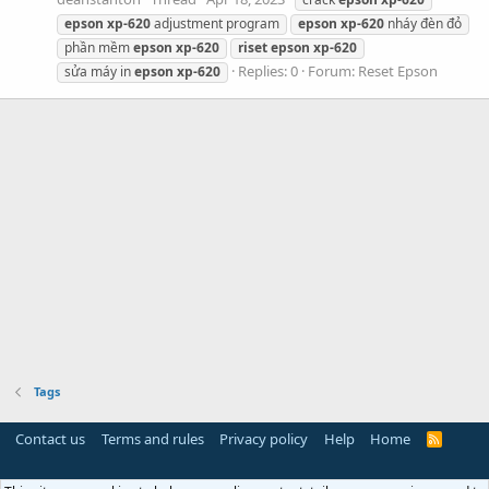
epson
xp-620
adjustment program
epson
xp-620
nháy đèn đỏ
phần mềm
epson
xp-620
riset
epson
xp-620
Replies: 0
Forum:
Reset Epson
sửa máy in
epson
xp-620
Tags
Contact us
Terms and rules
Privacy policy
Help
Home
R
S
S