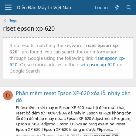
Diễn Đàn Máy In Việt Nam
Log in
Tags
riset epson xp-620
If no results matching the keyword "
riset epson xp-
620
". are found. You can search for our information
through Google using the following link
riset epson xp-
620
. Or see more articles in the
riset epson xp-620
on
Google Search
Phần mềm reset Epson XP-620 xóa lỗi nháy đèn
D
đỏ
Phần mềm ri sét máy in Epson XP-620, xóa bộ đếm mực thải,
reset bộ đếm từ 100% về 0% để máy in Epson XP-620 không còn
lỗi đèn đỏ nhấp nháy nữa. #Epson XP-620 Adjustment Program,
Epson XP-620 adjprog, Epson XP-620 adjprog.exe #Tool reset
Epson XP-620 #Epson XP-620 không in được #Epson...
deanstanton
Thread
Apr 18, 2023
crack
epson
xp-620