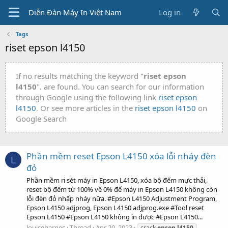
Diễn Đàn Máy In Việt Nam
Log in
Tags
riset epson l4150
If no results matching the keyword "
riset epson
l4150
". are found. You can search for our information
through Google using the following link
riset epson
l4150
. Or see more articles in the
riset epson l4150
on
Google Search
Phần mềm reset Epson L4150 xóa lỗi nháy đèn
L
đỏ
Phần mềm ri sét máy in Epson L4150, xóa bộ đếm mực thải,
reset bộ đếm từ 100% về 0% để máy in Epson L4150 không còn
lỗi đèn đỏ nhấp nháy nữa. #Epson L4150 Adjustment Program,
Epson L4150 adjprog, Epson L4150 adjprog.exe #Tool reset
Epson L4150 #Epson L4150 không in được #Epson L4150...
louisebarnes
Thread
Apr 20, 2023
crack
epson
l4150