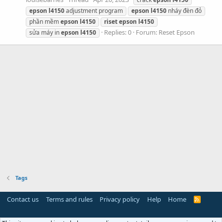
epson
l4150
adjustment program
epson
l4150
nháy đèn đỏ
phần mềm
epson
l4150
riset
epson
l4150
Replies: 0
Forum:
Reset Epson
sửa máy in
epson
l4150
Tags
Contact us
Terms and rules
Privacy policy
Help
Home
R
S
S