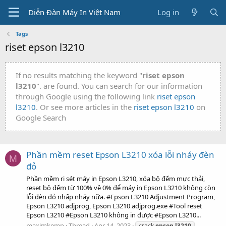
Diễn Đàn Máy In Việt Nam
Log in
Tags
riset epson l3210
If no results matching the keyword "
riset epson
l3210
". are found. You can search for our information
through Google using the following link
riset epson
l3210
. Or see more articles in the
riset epson l3210
on
Google Search
Phần mềm reset Epson L3210 xóa lỗi nháy đèn
M
đỏ
Phần mềm ri sét máy in Epson L3210, xóa bộ đếm mực thải,
reset bộ đếm từ 100% về 0% để máy in Epson L3210 không còn
lỗi đèn đỏ nhấp nháy nữa. #Epson L3210 Adjustment Program,
Epson L3210 adjprog, Epson L3210 adjprog.exe #Tool reset
Epson L3210 #Epson L3210 không in được #Epson L3210...
maximkemp
Thread
Apr 14, 2023
crack
epson
l3210