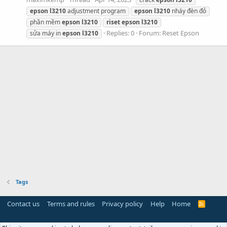
epson
l3210
adjustment program
epson
l3210
nháy đèn đỏ
phần mềm
epson
l3210
riset
epson
l3210
Replies: 0
Forum:
Reset Epson
sửa máy in
epson
l3210
Tags
Contact us
Terms and rules
Privacy policy
Help
Home
R
S
S