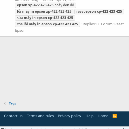
epson
xp-422
423
425
nháy đèn đỏ
lỗi
máy
in
epson
xp-422
423
425
reset
epson
xp-422
423
425
sửa
máy
in
epson
xp-422
423
425
Replies: 0
Forum:
Reset
xóa
lỗi
máy
in
epson
xp-422
423
425
Epson
Tags
Contact us
Terms and rules
Privacy policy
Help
Home
R
S
S