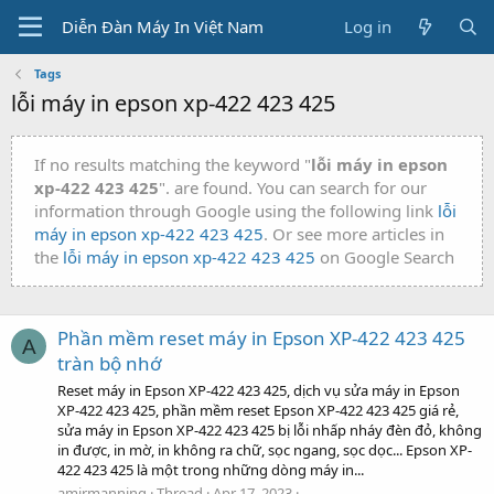
Diễn Đàn Máy In Việt Nam
Log in
Tags
lỗi máy in epson xp-422 423 425
If no results matching the keyword "
lỗi máy in epson
xp-422 423 425
". are found. You can search for our
information through Google using the following link
lỗi
máy in epson xp-422 423 425
. Or see more articles in
the
lỗi máy in epson xp-422 423 425
on Google Search
Phần mềm reset máy in Epson XP-422 423 425
A
tràn bộ nhớ
Reset máy in Epson XP-422 423 425, dịch vụ sửa máy in Epson
XP-422 423 425, phần mềm reset Epson XP-422 423 425 giá rẻ,
sửa máy in Epson XP-422 423 425 bị lỗi nhấp nháy đèn đỏ, không
in được, in mờ, in không ra chữ, sọc ngang, sọc dọc... Epson XP-
422 423 425 là một trong những dòng máy in...
amirmanning
Thread
Apr 17, 2023