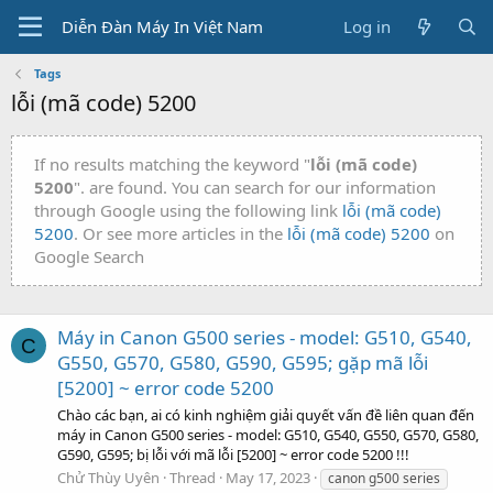
Diễn Đàn Máy In Việt Nam
Log in
Tags
lỗi (mã code) 5200
If no results matching the keyword "
lỗi (mã code)
5200
". are found. You can search for our information
through Google using the following link
lỗi (mã code)
5200
. Or see more articles in the
lỗi (mã code) 5200
on
Google Search
Máy in Canon G500 series - model: G510, G540,
C
G550, G570, G580, G590, G595; gặp mã lỗi
[5200] ~ error code 5200
Chào các bạn, ai có kinh nghiệm giải quyết vấn đề liên quan đến
máy in Canon G500 series - model: G510, G540, G550, G570, G580,
G590, G595; bị lỗi với mã lỗi [5200] ~ error code 5200 !!!
Chử Thùy Uyên
Thread
May 17, 2023
canon g500 series