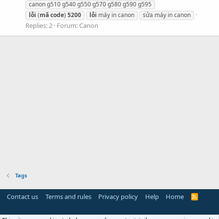
canon g510 g540 g550 g570 g580 g590 g595
lỗi
(
mã
code
)
5200
lỗi
máy in canon
sửa máy in canon
Replies: 2
Forum:
Canon
Tags
Contact us
Terms and rules
Privacy policy
Help
Home
R
S
S