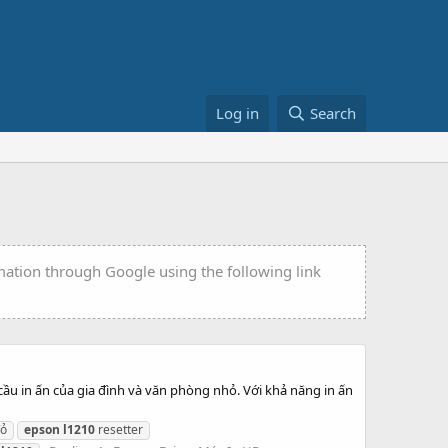
Log in
Search
rmation through Google using the following link
ầu in ấn của gia đình và văn phòng nhỏ. Với khả năng in ấn
đỏ
epson
l1210
resetter