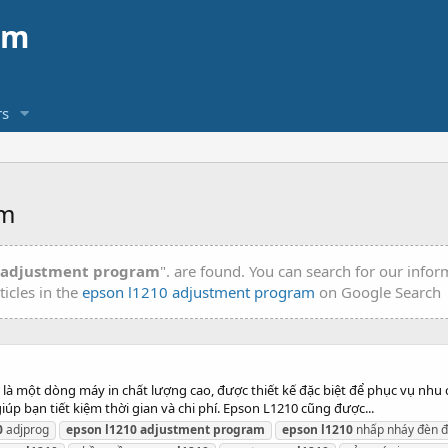
am
s
am
 adjustment program
". are found. You can search for our info
ticles in the
epson l1210 adjustment program
on Google Search
à một dòng máy in chất lượng cao, được thiết kế đặc biệt để phục vụ nhu c
giúp bạn tiết kiệm thời gian và chi phí. Epson L1210 cũng được...
0
adjprog
epson
l1210
adjustment
program
epson
l1210
nhấp nháy đèn 