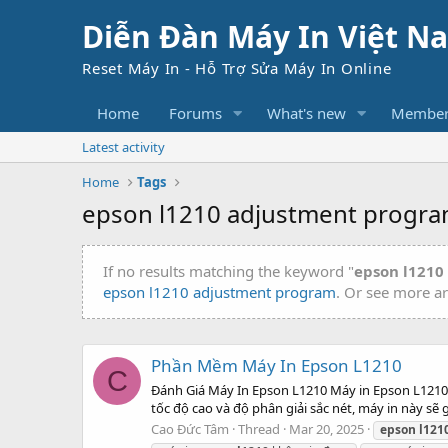
Diễn Đàn Máy In Việt N
Reset Máy In - Hỗ Trợ Sửa Máy In Online
Home
Forums
What's new
Member
Latest activity
Home
Tags
epson l1210 adjustment progr
If no results matching the keyword "
epson l1210
epson l1210 adjustment program
. Or see more ar
Phần Mềm Máy In Epson L1210
C
Đánh Giá Máy In Epson L1210 Máy in Epson L1210 l
tốc độ cao và độ phân giải sắc nét, máy in này sẽ 
Cao Ðức Tâm
Thread
Mar 20, 2025
epson
l121