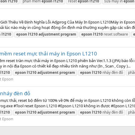
pson
l1210
phần mềm
epson
l1210
reset
epson
l1210
sửa máy in
epson
gGiới Thiệu Về Định Nghĩa Lỗi Adjprog Của Máy In Epson L1210Máy in Epso
phải lúc nào máy in cũng hoạt động ổn định mà thường xuyên gặp các vấn đề
n
l1210
epson
l1210
adjustment
program
epson
l1210
reset software
mềm reset mực thải máy in Epson L1210
eset tràn mực thải máy in Epson L1210 phiên bản Ver.1.1.3 (JPA) báo lỗi 
 nội địa Epson có thiết kế đẹp nhiều tính năng như (In , Scan , Copy )...
l1210
epson
l1210
adjustment
program
epson
l1210
nháy đèn đỏ
ph
t Epson
 nháy đèn đỏ
 mực thải, reset bộ đếm từ 100% về 0% để máy in Epson L1210 không còn l
og.exe #Tool reset Epson L1210 #Epson L1210 không in được #Epson L1210.
l1210
epson
l1210
adjustment
program
epson
l1210
nháy đèn đỏ
ph
t Epson