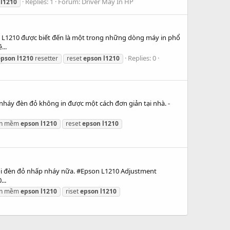
Replies: 1
Forum:
Driver Máy In HP
l1210
n L1210 được biết đến là một trong những dòng máy in phổ
...
Replies: 0
epson
l1210
resetter
reset
epson
l1210
nháy đèn đỏ không in được một cách đơn giản tại nhà. -
ần mềm
epson
l1210
reset
epson
l1210
ỗi đèn đỏ nhấp nháy nữa. #Epson L1210 Adjustment
..
ần mềm
epson
l1210
riset
epson
l1210