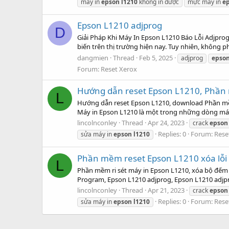
máy in
epson
l1210
không in được
mực máy in
e
Epson L1210 adjprog
D
Giải Pháp Khi Máy In Epson L1210 Báo Lỗi Adjpro
biến trên thị trường hiện nay. Tuy nhiên, không 
dangmien
Thread
Feb 5, 2025
adjprog
epso
Forum:
Reset Xerox
Hướng dẫn reset Epson L1210, Phần 
L
Hướng dẫn reset Epson L1210, download Phần mềm r
Máy in Epson L1210 là một trong những dòng máy in
lincolnconley
Thread
Apr 24, 2023
crack
epson
Replies: 0
Forum:
Rese
sửa máy in
epson
l1210
Phần mềm reset Epson L1210 xóa lỗi
L
Phần mềm ri sét máy in Epson L1210, xóa bộ đếm
Program, Epson L1210 adjprog, Epson L1210 adjpr
lincolnconley
Thread
Apr 21, 2023
crack
epson
Replies: 0
Forum:
Rese
sửa máy in
epson
l1210