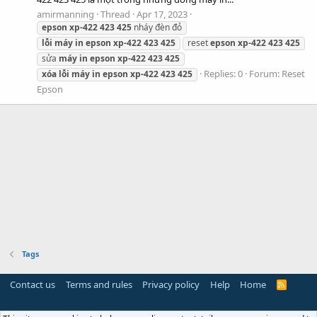
amirmanning
Thread
Apr 17, 2023
epson
xp-422
423
425
nháy đèn đỏ
lỗi
máy
in
epson
xp-422
423
425
reset
epson
xp-422
423
425
sửa
máy
in
epson
xp-422
423
425
Replies: 0
Forum:
Reset
xóa
lỗi
máy
in
epson
xp-422
423
425
Epson
Tags
Contact us
Terms and rules
Privacy policy
Help
Home
R
S
S