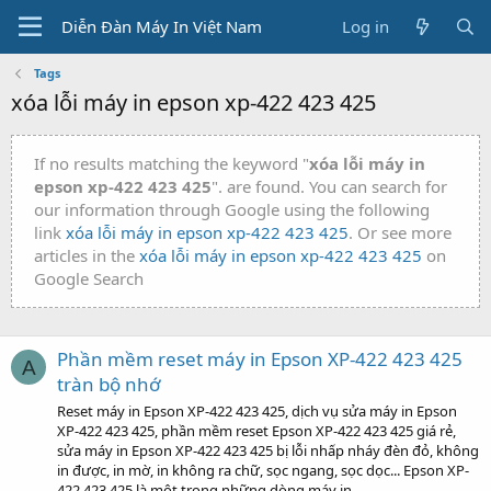
Diễn Đàn Máy In Việt Nam
Log in
Tags
xóa lỗi máy in epson xp-422 423 425
If no results matching the keyword "
xóa lỗi máy in
epson xp-422 423 425
". are found. You can search for
our information through Google using the following
link
xóa lỗi máy in epson xp-422 423 425
. Or see more
articles in the
xóa lỗi máy in epson xp-422 423 425
on
Google Search
Phần mềm reset máy in Epson XP-422 423 425
A
tràn bộ nhớ
Reset máy in Epson XP-422 423 425, dịch vụ sửa máy in Epson
XP-422 423 425, phần mềm reset Epson XP-422 423 425 giá rẻ,
sửa máy in Epson XP-422 423 425 bị lỗi nhấp nháy đèn đỏ, không
in được, in mờ, in không ra chữ, sọc ngang, sọc dọc... Epson XP-
422 423 425 là một trong những dòng máy in...