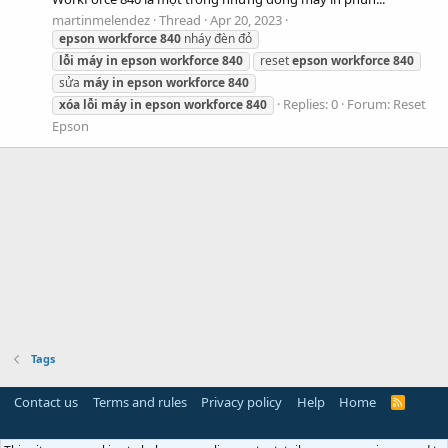
martinmelendez
Thread
Apr 20, 2023
epson
workforce
840
nháy đèn đỏ
lỗi
máy
in
epson
workforce
840
reset
epson
workforce
840
sửa
máy
in
epson
workforce
840
Replies: 0
Forum:
Reset
xóa
lỗi
máy
in
epson
workforce
840
Epson
Tags
Contact us
Terms and rules
Privacy policy
Help
Home
R
S
S