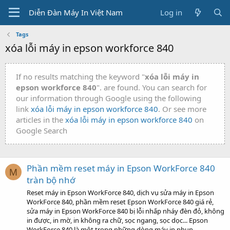
Diễn Đàn Máy In Việt Nam
Log in
Tags
xóa lỗi máy in epson workforce 840
If no results matching the keyword "
xóa lỗi máy in
epson workforce 840
". are found. You can search for
our information through Google using the following
link
xóa lỗi máy in epson workforce 840
. Or see more
articles in the
xóa lỗi máy in epson workforce 840
on
Google Search
Phần mềm reset máy in Epson WorkForce 840
M
tràn bộ nhớ
Reset máy in Epson WorkForce 840, dịch vụ sửa máy in Epson
WorkForce 840, phần mềm reset Epson WorkForce 840 giá rẻ,
sửa máy in Epson WorkForce 840 bị lỗi nhấp nháy đèn đỏ, không
in được, in mờ, in không ra chữ, sọc ngang, sọc dọc... Epson
WorkForce 840 là một trong những dòng máy in phun...