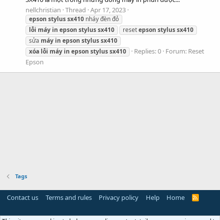
nellchristian
Thread
Apr 17, 2023
epson
stylus
sx410
nháy đèn đỏ
lỗi
máy
in
epson
stylus
sx410
reset
epson
stylus
sx410
sửa
máy
in
epson
stylus
sx410
Replies: 0
Forum:
Reset
xóa
lỗi
máy
in
epson
stylus
sx410
Epson
Tags
Contact us
Terms and rules
Privacy policy
Help
Home
R
S
S