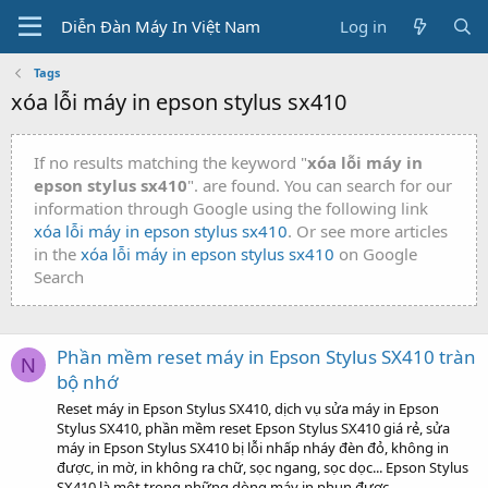
Diễn Đàn Máy In Việt Nam
Log in
Tags
xóa lỗi máy in epson stylus sx410
If no results matching the keyword "
xóa lỗi máy in
epson stylus sx410
". are found. You can search for our
information through Google using the following link
xóa lỗi máy in epson stylus sx410
. Or see more articles
in the
xóa lỗi máy in epson stylus sx410
on Google
Search
Phần mềm reset máy in Epson Stylus SX410 tràn
N
bộ nhớ
Reset máy in Epson Stylus SX410, dịch vụ sửa máy in Epson
Stylus SX410, phần mềm reset Epson Stylus SX410 giá rẻ, sửa
máy in Epson Stylus SX410 bị lỗi nhấp nháy đèn đỏ, không in
được, in mờ, in không ra chữ, sọc ngang, sọc dọc... Epson Stylus
SX410 là một trong những dòng máy in phun được...