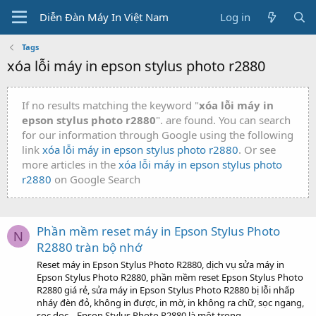
Diễn Đàn Máy In Việt Nam
Log in
Tags
xóa lỗi máy in epson stylus photo r2880
If no results matching the keyword "
xóa lỗi máy in
epson stylus photo r2880
". are found. You can search
for our information through Google using the following
link
xóa lỗi máy in epson stylus photo r2880
. Or see
more articles in the
xóa lỗi máy in epson stylus photo
r2880
on Google Search
Phần mềm reset máy in Epson Stylus Photo
N
R2880 tràn bộ nhớ
Reset máy in Epson Stylus Photo R2880, dịch vụ sửa máy in
Epson Stylus Photo R2880, phần mềm reset Epson Stylus Photo
R2880 giá rẻ, sửa máy in Epson Stylus Photo R2880 bị lỗi nhấp
nháy đèn đỏ, không in được, in mờ, in không ra chữ, sọc ngang,
sọc dọc... Epson Stylus Photo R2880 là một trong...