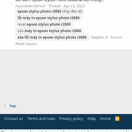
naomihenderson
Thread
Apr 19, 2023
epson
stylus
photo
r2880
nháy đèn đỏ
lỗi
máy
in
epson
stylus
photo
r2880
reset
epson
stylus
photo
r2880
sửa
máy
in
epson
stylus
photo
r2880
Replies: 0
Forum:
xóa
lỗi
máy
in
epson
stylus
photo
r2880
Reset Epson
Tags
Contact us
Terms and rules
Privacy policy
Help
Home
R
S
S