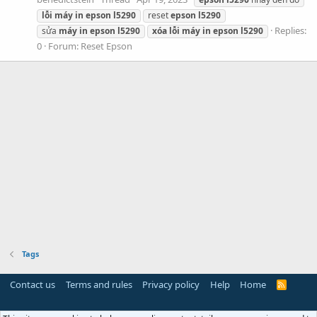
lỗi
máy
in
epson
l5290
reset
epson
l5290
Replies:
sửa
máy
in
epson
l5290
xóa
lỗi
máy
in
epson
l5290
0
Forum:
Reset Epson
Tags
Contact us
Terms and rules
Privacy policy
Help
Home
R
S
S