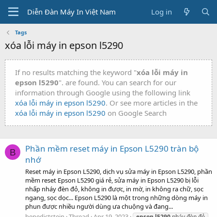
Diễn Đàn Máy In Việt Nam
Log in
Tags
xóa lỗi máy in epson l5290
If no results matching the keyword "
xóa lỗi máy in
epson l5290
". are found. You can search for our
information through Google using the following link
xóa lỗi máy in epson l5290
. Or see more articles in the
xóa lỗi máy in epson l5290
on Google Search
Phần mềm reset máy in Epson L5290 tràn bộ
B
nhớ
Reset máy in Epson L5290, dịch vụ sửa máy in Epson L5290, phần
mềm reset Epson L5290 giá rẻ, sửa máy in Epson L5290 bị lỗi
nhấp nháy đèn đỏ, không in được, in mờ, in không ra chữ, sọc
ngang, sọc dọc... Epson L5290 là một trong những dòng máy in
phun được nhiều người dùng ưa chuộng và đang...
benedictstein
Thread
Apr 19, 2023
epson
l5290
nháy đèn đỏ