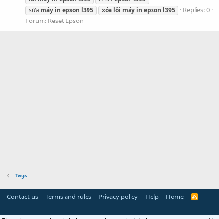
Replies: 0
sửa
máy
in
epson
l395
xóa
lỗi
máy
in
epson
l395
Forum:
Reset Epson
Tags
Contact us
Terms and rules
Privacy policy
Help
Home
R
S
S