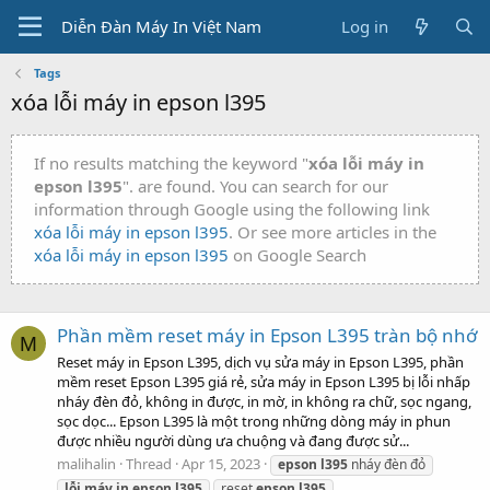
Diễn Đàn Máy In Việt Nam
Log in
Tags
xóa lỗi máy in epson l395
If no results matching the keyword "
xóa lỗi máy in
epson l395
". are found. You can search for our
information through Google using the following link
xóa lỗi máy in epson l395
. Or see more articles in the
xóa lỗi máy in epson l395
on Google Search
Phần mềm reset máy in Epson L395 tràn bộ nhớ
M
Reset máy in Epson L395, dịch vụ sửa máy in Epson L395, phần
mềm reset Epson L395 giá rẻ, sửa máy in Epson L395 bị lỗi nhấp
nháy đèn đỏ, không in được, in mờ, in không ra chữ, sọc ngang,
sọc dọc... Epson L395 là một trong những dòng máy in phun
được nhiều người dùng ưa chuộng và đang được sử...
malihalin
Thread
Apr 15, 2023
epson
l395
nháy đèn đỏ
lỗi
máy
in
epson
l395
reset
epson
l395