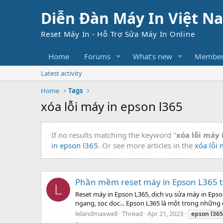
Diễn Đàn Máy In Việt N
Reset Máy In - Hỗ Trợ Sửa Máy In Online
Home
Forums
What's new
Member
Latest activity
Home
Tags
xóa lỗi máy in epson l365
If no results matching the keyword "
xóa lỗi máy 
in epson l365
. Or see more articles in the
xóa lỗi 
Phần mềm reset máy in Epson L365 t
L
Reset máy in Epson L365, dịch vụ sửa máy in Epso
ngang, sọc dọc... Epson L365 là một trong nhữn
lelandmaxwell
Thread
Apr 21, 2023
epson
l365