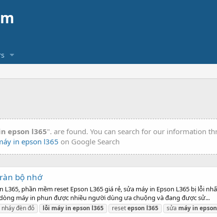
am
s
in epson l365
". are found. You can search for our information t
máy in epson l365
on Google Search
ràn bộ nhớ
n L365, phần mềm reset Epson L365 giá rẻ, sửa máy in Epson L365 bị lỗi nhấ
g dòng máy in phun được nhiều người dùng ưa chuộng và đang được sử...
nháy đèn đỏ
lỗi
máy
in
epson
l365
reset
epson
l365
sửa
máy
in
epson