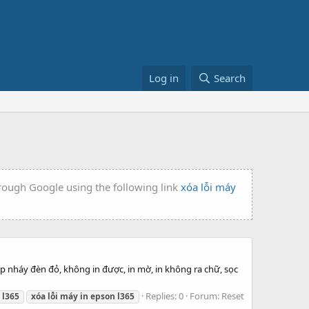
Log in
Search
hrough Google using the following link
xóa lỗi máy
p nháy đèn đỏ, không in được, in mờ, in không ra chữ, sọc
Replies: 0
Forum:
Reset
l365
xóa
lỗi
máy
in
epson
l365