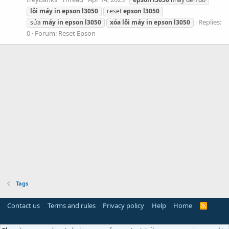
lỗi
máy
in
epson
l3050
reset
epson
l3050
Replies:
sửa
máy
in
epson
l3050
xóa
lỗi
máy
in
epson
l3050
0
Forum:
Reset Epson
Tags
Contact us
Terms and rules
Privacy policy
Help
Home
R
S
S