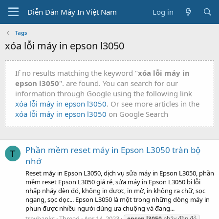
Diễn Đàn Máy In Việt Nam
Log in
Tags
xóa lỗi máy in epson l3050
If no results matching the keyword "
xóa lỗi máy in
epson l3050
". are found. You can search for our
information through Google using the following link
xóa lỗi máy in epson l3050
. Or see more articles in the
xóa lỗi máy in epson l3050
on Google Search
Phần mềm reset máy in Epson L3050 tràn bộ
T
nhớ
Reset máy in Epson L3050, dịch vụ sửa máy in Epson L3050, phần
mềm reset Epson L3050 giá rẻ, sửa máy in Epson L3050 bị lỗi
nhấp nháy đèn đỏ, không in được, in mờ, in không ra chữ, sọc
ngang, sọc dọc... Epson L3050 là một trong những dòng máy in
phun được nhiều người dùng ưa chuộng và đang...
treybanks
Thread
Apr 14, 2023
epson
l3050
nháy đèn đỏ