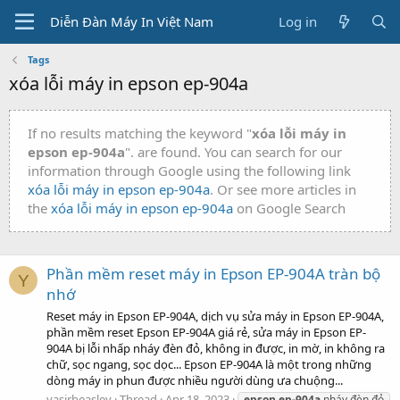
Diễn Đàn Máy In Việt Nam
Log in
Tags
xóa lỗi máy in epson ep-904a
If no results matching the keyword "
xóa lỗi máy in
epson ep-904a
". are found. You can search for our
information through Google using the following link
xóa lỗi máy in epson ep-904a
. Or see more articles in
the
xóa lỗi máy in epson ep-904a
on Google Search
Phần mềm reset máy in Epson EP-904A tràn bộ
Y
nhớ
Reset máy in Epson EP-904A, dịch vụ sửa máy in Epson EP-904A,
phần mềm reset Epson EP-904A giá rẻ, sửa máy in Epson EP-
904A bị lỗi nhấp nháy đèn đỏ, không in được, in mờ, in không ra
chữ, sọc ngang, sọc dọc... Epson EP-904A là một trong những
dòng máy in phun được nhiều người dùng ưa chuộng...
yasirbeasley
Thread
Apr 18, 2023
epson
ep-904a
nháy đèn đỏ