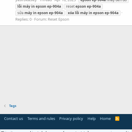
lỗi
máy
in
epson
ep-904a
reset
epson
ep-904a
sửa
máy
in
epson
ep-904a
xóa
lỗi
máy
in
epson
ep-904a
Replies: 0
Forum:
Reset Epson
Tags
Contact us
Terms and rules
Privacy policy
Help
Home
R
S
S