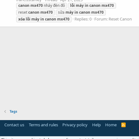
canon
mx470
nháy đèn đỏ
lỗi
máy
in
canon
mx470
reset
canon
mx470
sửa
máy
in
canon
mx470
Replies: 0
Forum:
Reset Canon
xóa
lỗi
máy
in
canon
mx470
Tags
Contact us
Terms and rules
Privacy policy
Help
Home
R
S
S