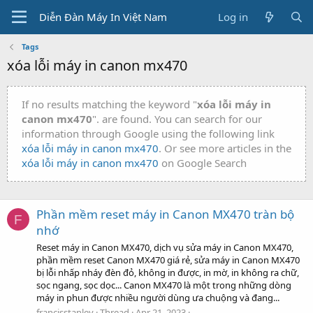
Diễn Đàn Máy In Việt Nam
Log in
Tags
xóa lỗi máy in canon mx470
If no results matching the keyword "
xóa lỗi máy in
canon mx470
". are found. You can search for our
information through Google using the following link
xóa lỗi máy in canon mx470
. Or see more articles in the
xóa lỗi máy in canon mx470
on Google Search
Phần mềm reset máy in Canon MX470 tràn bộ
F
nhớ
Reset máy in Canon MX470, dịch vụ sửa máy in Canon MX470,
phần mềm reset Canon MX470 giá rẻ, sửa máy in Canon MX470
bị lỗi nhấp nháy đèn đỏ, không in được, in mờ, in không ra chữ,
sọc ngang, sọc dọc... Canon MX470 là một trong những dòng
máy in phun được nhiều người dùng ưa chuộng và đang...
francisstanley
Thread
Apr 21, 2023