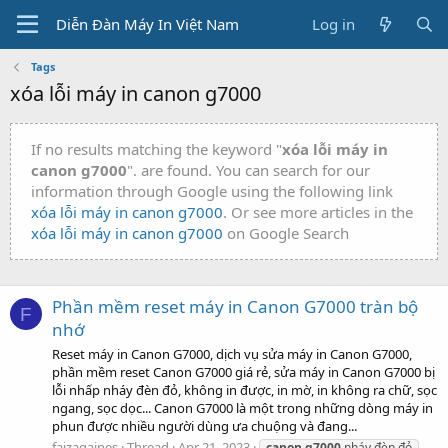
Diễn Đàn Máy In Việt Nam
Log in
Tags
xóa lỗi máy in canon g7000
If no results matching the keyword "
xóa lỗi máy in
canon g7000
". are found. You can search for our
information through Google using the following link
xóa lỗi máy in canon g7000
. Or see more articles in the
xóa lỗi máy in canon g7000
on Google Search
Phần mềm reset máy in Canon G7000 tràn bộ
F
nhớ
Reset máy in Canon G7000, dịch vụ sửa máy in Canon G7000,
phần mềm reset Canon G7000 giá rẻ, sửa máy in Canon G7000 bị
lỗi nhấp nháy đèn đỏ, không in được, in mờ, in không ra chữ, sọc
ngang, sọc dọc... Canon G7000 là một trong những dòng máy in
phun được nhiều người dùng ưa chuộng và đang...
faizagaines
Thread
Apr 21, 2023
canon
g7000
nháy đèn đỏ