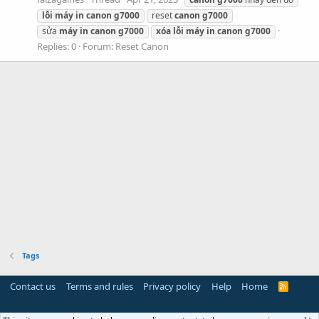
lỗi
máy
in
canon
g7000
reset
canon
g7000
sửa
máy
in
canon
g7000
xóa
lỗi
máy
in
canon
g7000
Replies: 0
Forum:
Reset Canon
Tags
Contact us
Terms and rules
Privacy policy
Help
Home
R
S
S