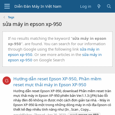
Diễn Đàn Máy In Việt Nam
Log in
Tags
sửa máy in epson xp-950
If no results matching the keyword "
sửa máy in epson
xp-950
". are found. You can search for our information
through Google using the following link
sửa máy in
epson xp-950
. Or see more articles in the
sửa máy in
epson xp-950
on Google Search
Hướng dẫn reset Epson XP-950, Phần mềm
G
reset mực thải máy in Epson XP-950
Hướng dẫn reset Epson XP-950, download Phần mềm reset tràn
mực thải máy in Epson XP-950 phiên bản Ver.1.1.3 (JPA) báo lỗi
nháy đèn đỏ không in được một cách đơn giản tại nhà. - Máy in
Epson XP-950 là một trong những dòng máy in nội địa Epson có
thiết kế đẹp nhiều tính năng như (In , Scan , Copy...
geraldfisher
Thread
Apr 20, 2023
crack
epson
xp-950