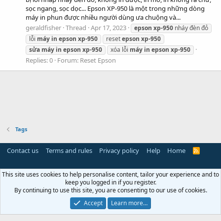
sọc ngang, sọc dọc... Epson XP-950 là một trong những dòng
máy in phun được nhiều người dùng ưa chuộng và...
geraldfisher
Thread
Apr 17, 2023
epson
xp-950
nháy đèn đỏ
lỗi
máy
in
epson
xp-950
reset
epson
xp-950
sửa
máy
in
epson
xp-950
xóa lỗi
máy
in
epson
xp-950
Replies: 0
Forum:
Reset Epson
Tags
Contact us
Terms and rules
Privacy policy
Help
Home
R
S
S
This site uses cookies to help personalise content, tailor your experience and to
keep you logged in if you register.
By continuing to use this site, you are consenting to our use of cookies.
Accept
Learn more…
Miễn trừ trách nhiệm:
Chúng tôi không lưu trữ hoặc sở hữu