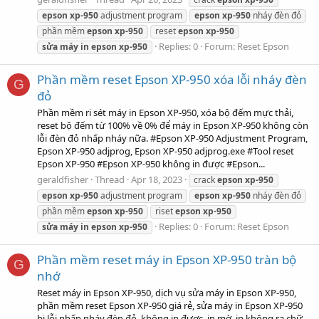
epson
xp-950
adjustment program
epson
xp-950
nháy đèn đỏ
phần mềm
epson
xp-950
reset
epson
xp-950
Replies: 0
Forum:
Reset Epson
sửa
máy
in
epson
xp-950
Phần mềm reset Epson XP-950 xóa lỗi nháy đèn
G
đỏ
Phần mềm ri sét máy in Epson XP-950, xóa bộ đếm mực thải,
reset bộ đếm từ 100% về 0% để máy in Epson XP-950 không còn
lỗi đèn đỏ nhấp nháy nữa. #Epson XP-950 Adjustment Program,
Epson XP-950 adjprog, Epson XP-950 adjprog.exe #Tool reset
Epson XP-950 #Epson XP-950 không in được #Epson...
geraldfisher
Thread
Apr 18, 2023
crack
epson
xp-950
epson
xp-950
adjustment program
epson
xp-950
nháy đèn đỏ
phần mềm
epson
xp-950
riset
epson
xp-950
Replies: 0
Forum:
Reset Epson
sửa
máy
in
epson
xp-950
Phần mềm reset máy in Epson XP-950 tràn bộ
G
nhớ
Reset máy in Epson XP-950, dịch vụ sửa máy in Epson XP-950,
phần mềm reset Epson XP-950 giá rẻ, sửa máy in Epson XP-950
bị lỗi nhấp nháy đèn đỏ, không in được, in mờ, in không ra chữ,