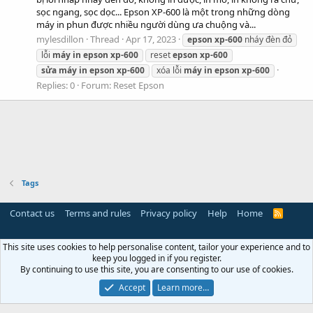
sọc ngang, sọc dọc... Epson XP-600 là một trong những dòng
máy in phun được nhiều người dùng ưa chuộng và...
mylesdillon
Thread
Apr 17, 2023
epson
xp-600
nháy đèn đỏ
lỗi
máy
in
epson
xp-600
reset
epson
xp-600
sửa
máy
in
epson
xp-600
xóa lỗi
máy
in
epson
xp-600
Replies: 0
Forum:
Reset Epson
Tags
Contact us
Terms and rules
Privacy policy
Help
Home
R
S
S
This site uses cookies to help personalise content, tailor your experience and to
keep you logged in if you register.
By continuing to use this site, you are consenting to our use of cookies.
Accept
Learn more…
Miễn trừ trách nhiệm:
Chúng tôi không lưu trữ hoặc sở hữu