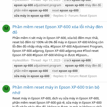
epson
xp-600
adjustment program
epson
xp-600
nháy đèn đỏ
phần mềm
epson
xp-600
reset
epson
xp-600
Replies: 0
Forum:
Reset Epson
sửa
máy
in
epson
xp-600
Phần mềm reset Epson XP-600 xóa lỗi nháy đèn
M
đỏ
Phần mềm ri sét máy in Epson XP-600, xóa bộ đếm mực thải,
reset bộ đếm từ 100% về 0% để máy in Epson XP-600 không còn
lỗi đèn đỏ nhấp nháy nữa. #Epson XP-600 Adjustment Program,
Epson XP-600 adjprog, Epson XP-600 adjprog.exe #Tool reset
Epson XP-600 #Epson XP-600 không in được #Epson...
mylesdillon
Thread
Apr 17, 2023
crack
epson
xp-600
epson
xp-600
adjustment program
epson
xp-600
nháy đèn đỏ
phần mềm
epson
xp-600
riset
epson
xp-600
Replies: 0
Forum:
Reset Epson
sửa
máy
in
epson
xp-600
Phần mềm reset máy in Epson XP-600 tràn bộ
M
nhớ
Reset máy in Epson XP-600, dịch vụ sửa máy in Epson XP-600,
phần mềm reset Epson XP-600 giá rẻ, sửa máy in Epson XP-600
bị lỗi nhấp nháy đèn đỏ, không in được, in mờ, in không ra chữ,