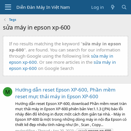
Diễn Đàn Máy In Việt Nam
Log in
Tags
sửa máy in epson xp-600
If no results matching the keyword "
sửa máy in epson
xp-600
". are found. You can search for our information
through Google using the following link
sửa máy in
epson xp-600
. Or see more articles in the
sửa máy in
epson xp-600
on Google Search
Hướng dẫn reset Epson XP-600, Phần mềm
M
reset mực thải máy in Epson XP-600
Hướng dẫn reset Epson XP-600, download Phần mềm reset tràn
mực thải máy in Epson XP-600 phiên bản Ver.1.1.3 (JPA) báo lỗi
nháy đèn đỏ không in được một cách đơn giản tại nhà. - Máy in
Epson XP-600 là một trong những dòng máy in nội địa Epson có
thiết kế đẹp nhiều tính năng như (In , Scan , Copy...
mylesdillon
Thread
Apr 20, 2023
crack
epson
xp-600