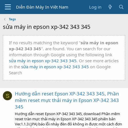
Diễn Đàn Máy In Việt Nam
Log in
Tags
sửa máy in epson xp-342 343 345
If no results matching the keyword "
sửa máy in epson
xp-342 343 345
". are found. You can search for our
information through Google using the following link
sửa máy in epson xp-342 343 345
. Or see more articles
in the
sửa máy in epson xp-342 343 345
on Google
Search
Hướng dẫn reset Epson XP-342 343 345, Phần
S
mềm reset mực thải máy in Epson XP-342 343
345
Hướng dẫn reset Epson XP-342 343 345, download Phần mềm
reset tràn mực thải máy in Epson XP-342 343 345 phiên bản
Ver.1.1.3 (JPA) báo lỗi nháy đèn đỏ không in được một cách đơn