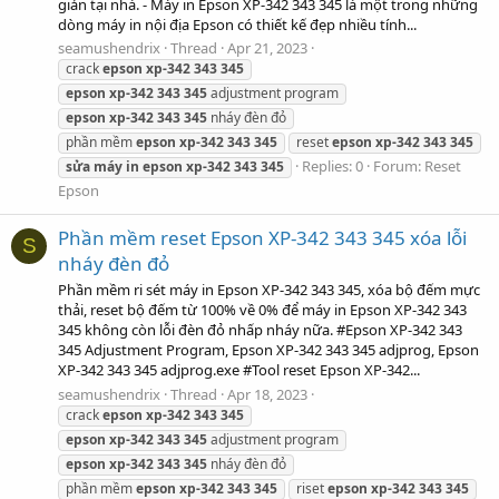
giản tại nhà. - Máy in Epson XP-342 343 345 là một trong những
dòng máy in nội địa Epson có thiết kế đẹp nhiều tính...
seamushendrix
Thread
Apr 21, 2023
crack
epson
xp-342
343
345
epson
xp-342
343
345
adjustment program
epson
xp-342
343
345
nháy đèn đỏ
phần mềm
epson
xp-342
343
345
reset
epson
xp-342
343
345
Replies: 0
Forum:
Reset
sửa
máy
in
epson
xp-342
343
345
Epson
Phần mềm reset Epson XP-342 343 345 xóa lỗi
S
nháy đèn đỏ
Phần mềm ri sét máy in Epson XP-342 343 345, xóa bộ đếm mực
thải, reset bộ đếm từ 100% về 0% để máy in Epson XP-342 343
345 không còn lỗi đèn đỏ nhấp nháy nữa. #Epson XP-342 343
345 Adjustment Program, Epson XP-342 343 345 adjprog, Epson
XP-342 343 345 adjprog.exe #Tool reset Epson XP-342...
seamushendrix
Thread
Apr 18, 2023
crack
epson
xp-342
343
345
epson
xp-342
343
345
adjustment program
epson
xp-342
343
345
nháy đèn đỏ
phần mềm
epson
xp-342
343
345
riset
epson
xp-342
343
345