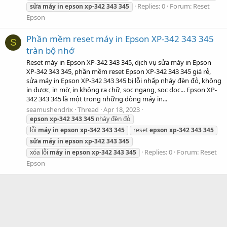
Replies: 0
Forum:
Reset
sửa
máy
in
epson
xp-342
343
345
Epson
Phần mềm reset máy in Epson XP-342 343 345
S
tràn bộ nhớ
Reset máy in Epson XP-342 343 345, dịch vụ sửa máy in Epson
XP-342 343 345, phần mềm reset Epson XP-342 343 345 giá rẻ,
sửa máy in Epson XP-342 343 345 bị lỗi nhấp nháy đèn đỏ, không
in được, in mờ, in không ra chữ, sọc ngang, sọc dọc... Epson XP-
342 343 345 là một trong những dòng máy in...
seamushendrix
Thread
Apr 18, 2023
epson
xp-342
343
345
nháy đèn đỏ
lỗi
máy
in
epson
xp-342
343
345
reset
epson
xp-342
343
345
sửa
máy
in
epson
xp-342
343
345
Replies: 0
Forum:
Reset
xóa lỗi
máy
in
epson
xp-342
343
345
Epson