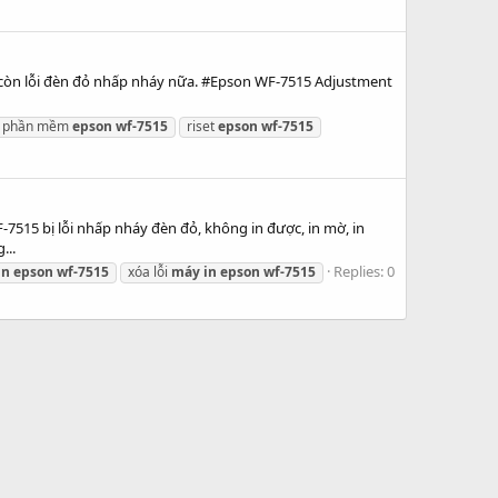
còn lỗi đèn đỏ nhấp nháy nữa. #Epson WF-7515 Adjustment
phần mềm
epson
wf-7515
riset
epson
wf-7515
515 bị lỗi nhấp nháy đèn đỏ, không in được, in mờ, in
...
Replies: 0
in
epson
wf-7515
xóa lỗi
máy
in
epson
wf-7515