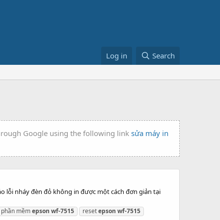
Log in
Search
through Google using the following link
sửa máy in
o lỗi nháy đèn đỏ không in được một cách đơn giản tại
phần mềm
epson
wf-7515
reset
epson
wf-7515