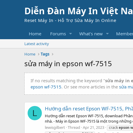
Diễn Đàn Máy In Việt N
Reset Máy In - Hỗ Trợ Sửa Máy In Online
Home
Forums
What's new
Member
Latest activity
Home
Tags
sửa máy in epson wf-7515
If no results matching the keyword "
sửa máy in 
epson wf-7515
. Or see more articles in the
sửa má
Hướng dẫn reset Epson WF-7515, Ph
L
Hướng dẫn reset Epson WF-7515, download Phần mề
nhà. - Máy in Epson WF-7515 là một trong những dò
lewisgilbert
Thread
Apr 21, 2023
crack
epson
w