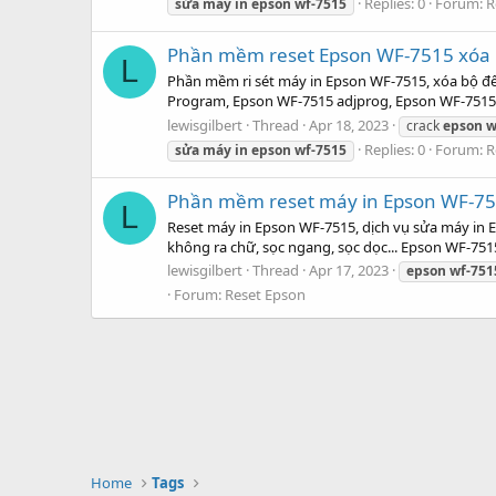
Replies: 0
Forum:
R
sửa
máy
in
epson
wf-7515
Phần mềm reset Epson WF-7515 xóa l
L
Phần mềm ri sét máy in Epson WF-7515, xóa bộ đ
Program, Epson WF-7515 adjprog, Epson WF-7515 
lewisgilbert
Thread
Apr 18, 2023
crack
epson
w
Replies: 0
Forum:
R
sửa
máy
in
epson
wf-7515
Phần mềm reset máy in Epson WF-75
L
Reset máy in Epson WF-7515, dịch vụ sửa máy in 
không ra chữ, sọc ngang, sọc dọc... Epson WF-7
lewisgilbert
Thread
Apr 17, 2023
epson
wf-751
Forum:
Reset Epson
Home
Tags