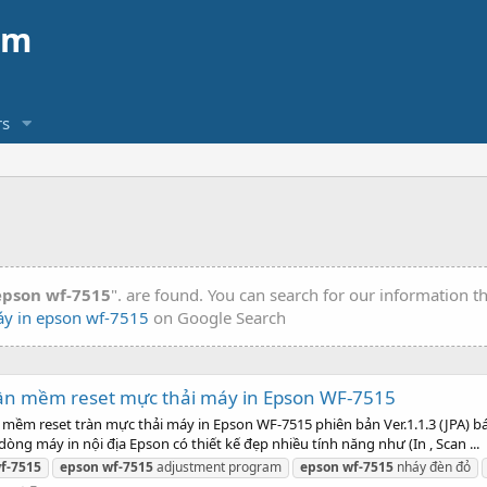
am
s
epson wf-7515
". are found. You can search for our information 
y in epson wf-7515
on Google Search
ần mềm reset mực thải máy in Epson WF-7515
m reset tràn mực thải máy in Epson WF-7515 phiên bản Ver.1.1.3 (JPA) bá
ng máy in nội địa Epson có thiết kế đẹp nhiều tính năng như (In , Scan ...
f-7515
epson
wf-7515
adjustment program
epson
wf-7515
nháy đèn đỏ