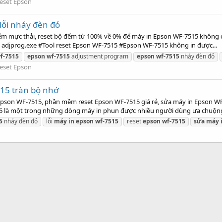
eset Epson
ỗi nháy đèn đỏ
ếm mực thải, reset bộ đếm từ 100% về 0% để máy in Epson WF-7515 không 
adjprog.exe #Tool reset Epson WF-7515 #Epson WF-7515 không in được...
f-7515
epson
wf-7515
adjustment program
epson
wf-7515
nháy đèn đỏ
eset Epson
15 tràn bộ nhớ
Epson WF-7515, phần mềm reset Epson WF-7515 giá rẻ, sửa máy in Epson WF-7
515 là một trong những dòng máy in phun được nhiều người dùng ưa chuộng
5
nháy đèn đỏ
lỗi
máy
in
epson
wf-7515
reset
epson
wf-7515
sửa
máy