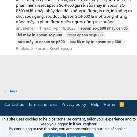
phần mềm reset Epson SC-P600 giá rẻ, sửa máy in Epson SC-
P600 bị lỗi nhấp nháy đèn đỏ, không in được, in mờ, in không ra
chữ, sọc ngang, sọc dọc... Epson SC-P600 là một trong những
dòng máy in phun được nhiều người dùng ưa chuộng...
anyaferrell
Thread
Apr 18, 2023
epson
sc-p600
nháy đèn đỏ
lỗi
máy
in
epson
sc-p600
reset
epson
sc-p600
sửa
máy
in
epson
sc-p600
xóa lỗi
máy
in
epson
sc-p600
Replies: 0
Forum:
Reset Epson
Tags
Contact us
Terms and rules
Privacy policy
Help
Home
R
S
S
This site uses cookies to help personalise content, tailor your experience and to
keep you logged in if you register.
By continuing to use this site, you are consenting to our use of cookies.
Accept
Learn more…