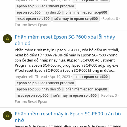
epson
sc-p600
adjustment program
epson
sc-p600
nháy đèn đỏ
phần mềm
epson
sc-p600
Replies: 0
reset
epson
sc-p600
sửa
máy
in
epson
sc-p600
Forum:
Reset Epson
Phần mềm reset Epson SC-P600 xóa lỗi nháy
A
đèn đỏ
Phần mềm ri sét máy in Epson SC-P600, xóa bộ đếm mực thải,
reset bộ đếm từ 100% về 0% để máy in Epson SC-P600 không
còn lỗi đèn đỏ nhấp nháy nữa. #Epson SC-P600 Adjustment
Program, Epson SC-P600 adjprog, Epson SC-P600 adjprog.exe
#Tool reset Epson SC-P600 #Epson SC-P600 không in được...
anyaferrell
Thread
Apr 19, 2023
crack
epson
sc-p600
epson
sc-p600
adjustment program
epson
sc-p600
nháy đèn đỏ
phần mềm
epson
sc-p600
Replies: 0
riset
epson
sc-p600
sửa
máy
in
epson
sc-p600
Forum:
Reset Epson
Phần mềm reset máy in Epson SC-P600 tràn bộ
A
nhớ
Reset máy in Epson SC-P600, dịch vụ sửa máy in Epson SC-P600,