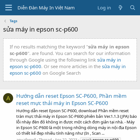
Diễn Đàn Máy In Việt Nam
Log in
Tags
sửa máy in epson sc-p600
If no results matching the keyword "
sửa máy in epson
sc-p600
". are found. You can search for our information
through Google using the following link
sửa máy in
epson sc-p600
. Or see more articles in the
sửa máy in
epson sc-p600
on Google Search
Hướng dẫn reset Epson SC-P600, Phần mềm
A
reset mực thải máy in Epson SC-P600
Hướng dẫn reset Epson SC-P600, download Phần mềm reset
tràn mực thải máy in Epson SC-P600 phiên bản Ver.1.1.3 (JPA) báo
lỗi nháy đèn đỏ không in được một cách đơn giản tại nhà. - Máy
in Epson SC-P600 là một trong những dòng máy in nội địa Epson
có thiết kế đẹp nhiều tính năng như (In , Scan ...
anyaferrell
Thread
Apr 22, 2023
crack
epson
sc-p600