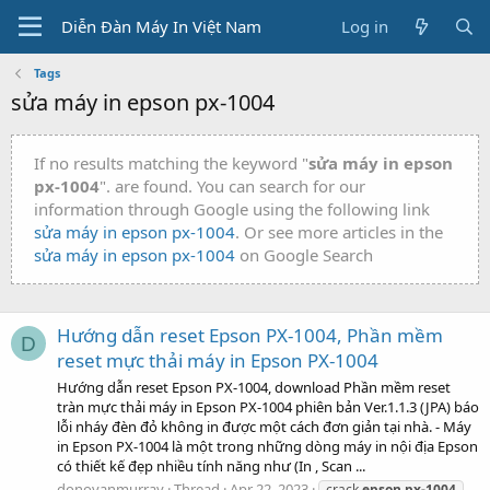
Diễn Đàn Máy In Việt Nam
Log in
Tags
sửa máy in epson px-1004
If no results matching the keyword "
sửa máy in epson
px-1004
". are found. You can search for our
information through Google using the following link
sửa máy in epson px-1004
. Or see more articles in the
sửa máy in epson px-1004
on Google Search
Hướng dẫn reset Epson PX-1004, Phần mềm
D
reset mực thải máy in Epson PX-1004
Hướng dẫn reset Epson PX-1004, download Phần mềm reset
tràn mực thải máy in Epson PX-1004 phiên bản Ver.1.1.3 (JPA) báo
lỗi nháy đèn đỏ không in được một cách đơn giản tại nhà. - Máy
in Epson PX-1004 là một trong những dòng máy in nội địa Epson
có thiết kế đẹp nhiều tính năng như (In , Scan ...
donovanmurray
Thread
Apr 22, 2023
crack
epson
px-1004