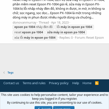
phần mềm reset Epson PX-1004 giá rẻ, sửa máy in Epson PX-
1004 bị lỗi nhấp nháy đèn đỏ, không in được, in mờ, in không ra
chữ, sọc ngang, sọc dọc... Epson PX-1004 là một trong những
dòng máy in phun được nhiều người dùng ưa chuộng...
donovanmurray
Thread
Apr 18, 2023
epson
px-1004
nháy đèn đỏ
lỗi
máy
in
epson
px-1004
reset
epson
px-1004
sửa
máy
in
epson
px-1004
Replies: 0
Forum:
Reset Epson
xóa lỗi
máy
in
epson
px-1004
Tags
Contact us
Terms and rules
Privacy policy
Help
Home
R
S
S
This site uses cookies to help personalise content, tailor your experience and to
keep you logged in if you register.
By continuing to use this site, you are consenting to our use of cookies.
Accept
Learn more…