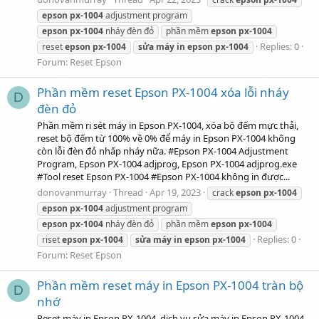
epson
px-1004
adjustment program
epson
px-1004
nháy đèn đỏ
phần mềm
epson
px-1004
Replies: 0
reset
epson
px-1004
sửa
máy
in
epson
px-1004
Forum:
Reset Epson
Phần mềm reset Epson PX-1004 xóa lỗi nháy
D
đèn đỏ
Phần mềm ri sét máy in Epson PX-1004, xóa bộ đếm mực thải,
reset bộ đếm từ 100% về 0% để máy in Epson PX-1004 không
còn lỗi đèn đỏ nhấp nháy nữa. #Epson PX-1004 Adjustment
Program, Epson PX-1004 adjprog, Epson PX-1004 adjprog.exe
#Tool reset Epson PX-1004 #Epson PX-1004 không in được...
donovanmurray
Thread
Apr 19, 2023
crack
epson
px-1004
epson
px-1004
adjustment program
epson
px-1004
nháy đèn đỏ
phần mềm
epson
px-1004
Replies: 0
riset
epson
px-1004
sửa
máy
in
epson
px-1004
Forum:
Reset Epson
Phần mềm reset máy in Epson PX-1004 tràn bộ
D
nhớ
Reset máy in Epson PX-1004, dịch vụ sửa máy in Epson PX-1004,