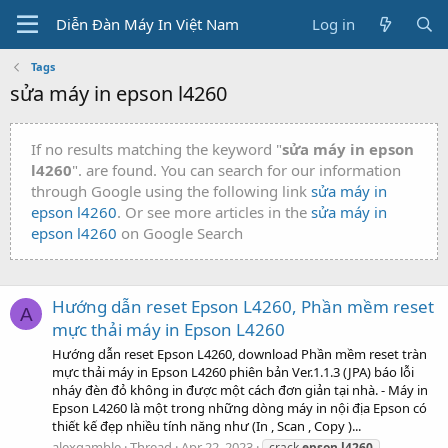
Diễn Đàn Máy In Việt Nam
Log in
Tags
sửa máy in epson l4260
If no results matching the keyword "
sửa máy in epson
l4260
". are found. You can search for our information
through Google using the following link
sửa máy in
epson l4260
. Or see more articles in the
sửa máy in
epson l4260
on Google Search
Hướng dẫn reset Epson L4260, Phần mềm reset
A
mực thải máy in Epson L4260
Hướng dẫn reset Epson L4260, download Phần mềm reset tràn
mực thải máy in Epson L4260 phiên bản Ver.1.1.3 (JPA) báo lỗi
nháy đèn đỏ không in được một cách đơn giản tại nhà. - Máy in
Epson L4260 là một trong những dòng máy in nội địa Epson có
thiết kế đẹp nhiều tính năng như (In , Scan , Copy )...
alexgamble
Thread
Apr 22, 2023
crack
epson
l4260