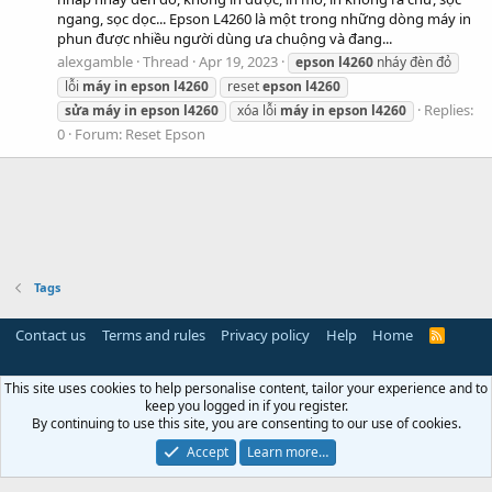
ngang, sọc dọc... Epson L4260 là một trong những dòng máy in
phun được nhiều người dùng ưa chuộng và đang...
alexgamble
Thread
Apr 19, 2023
epson
l4260
nháy đèn đỏ
lỗi
máy
in
epson
l4260
reset
epson
l4260
Replies:
sửa
máy
in
epson
l4260
xóa lỗi
máy
in
epson
l4260
0
Forum:
Reset Epson
Tags
Contact us
Terms and rules
Privacy policy
Help
Home
R
S
S
This site uses cookies to help personalise content, tailor your experience and to
keep you logged in if you register.
By continuing to use this site, you are consenting to our use of cookies.
Accept
Learn more…
Miễn trừ trách nhiệm:
Chúng tôi không lưu trữ hoặc sở hữu