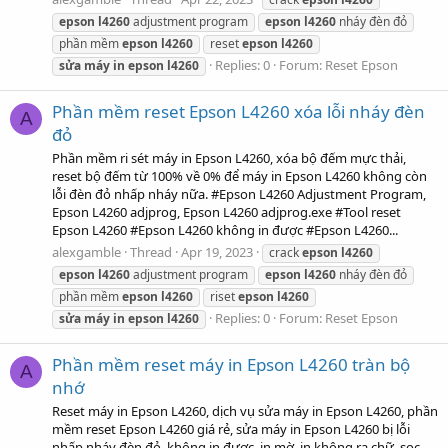
epson
l4260
adjustment program
epson
l4260
nháy đèn đỏ
phần mềm
epson
l4260
reset
epson
l4260
Replies: 0
Forum:
Reset Epson
sửa
máy
in
epson
l4260
Phần mềm reset Epson L4260 xóa lỗi nháy đèn
A
đỏ
Phần mềm ri sét máy in Epson L4260, xóa bộ đếm mực thải,
reset bộ đếm từ 100% về 0% để máy in Epson L4260 không còn
lỗi đèn đỏ nhấp nháy nữa. #Epson L4260 Adjustment Program,
Epson L4260 adjprog, Epson L4260 adjprog.exe #Tool reset
Epson L4260 #Epson L4260 không in được #Epson L4260...
alexgamble
Thread
Apr 19, 2023
crack
epson
l4260
epson
l4260
adjustment program
epson
l4260
nháy đèn đỏ
phần mềm
epson
l4260
riset
epson
l4260
Replies: 0
Forum:
Reset Epson
sửa
máy
in
epson
l4260
Phần mềm reset máy in Epson L4260 tràn bộ
A
nhớ
Reset máy in Epson L4260, dịch vụ sửa máy in Epson L4260, phần
mềm reset Epson L4260 giá rẻ, sửa máy in Epson L4260 bị lỗi
nhấp nháy đèn đỏ, không in được, in mờ, in không ra chữ, sọc