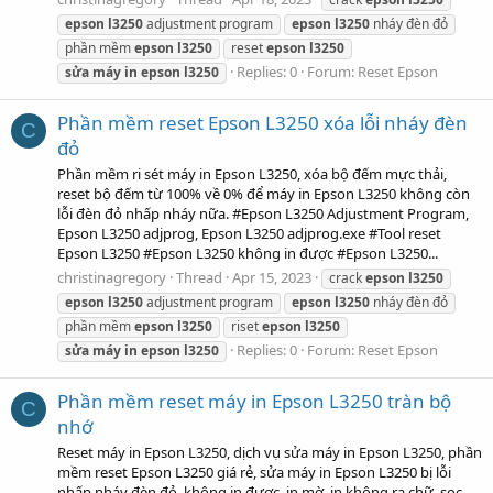
epson
l3250
adjustment program
epson
l3250
nháy đèn đỏ
phần mềm
epson
l3250
reset
epson
l3250
Replies: 0
Forum:
Reset Epson
sửa
máy
in
epson
l3250
Phần mềm reset Epson L3250 xóa lỗi nháy đèn
C
đỏ
Phần mềm ri sét máy in Epson L3250, xóa bộ đếm mực thải,
reset bộ đếm từ 100% về 0% để máy in Epson L3250 không còn
lỗi đèn đỏ nhấp nháy nữa. #Epson L3250 Adjustment Program,
Epson L3250 adjprog, Epson L3250 adjprog.exe #Tool reset
Epson L3250 #Epson L3250 không in được #Epson L3250...
christinagregory
Thread
Apr 15, 2023
crack
epson
l3250
epson
l3250
adjustment program
epson
l3250
nháy đèn đỏ
phần mềm
epson
l3250
riset
epson
l3250
Replies: 0
Forum:
Reset Epson
sửa
máy
in
epson
l3250
Phần mềm reset máy in Epson L3250 tràn bộ
C
nhớ
Reset máy in Epson L3250, dịch vụ sửa máy in Epson L3250, phần
mềm reset Epson L3250 giá rẻ, sửa máy in Epson L3250 bị lỗi
nhấp nháy đèn đỏ, không in được, in mờ, in không ra chữ, sọc