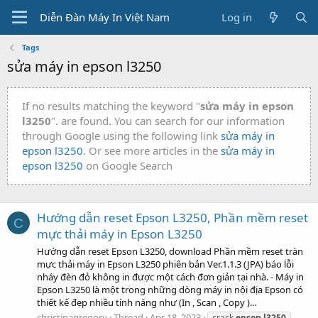
Diễn Đàn Máy In Việt Nam
Log in
Tags
sửa máy in epson l3250
If no results matching the keyword "
sửa máy in epson
l3250
". are found. You can search for our information
through Google using the following link
sửa máy in
epson l3250
. Or see more articles in the
sửa máy in
epson l3250
on Google Search
Hướng dẫn reset Epson L3250, Phần mềm reset
C
mực thải máy in Epson L3250
Hướng dẫn reset Epson L3250, download Phần mềm reset tràn
mực thải máy in Epson L3250 phiên bản Ver.1.1.3 (JPA) báo lỗi
nháy đèn đỏ không in được một cách đơn giản tại nhà. - Máy in
Epson L3250 là một trong những dòng máy in nội địa Epson có
thiết kế đẹp nhiều tính năng như (In , Scan , Copy )...
christinagregory
Thread
Apr 18, 2023
crack
epson
l3250