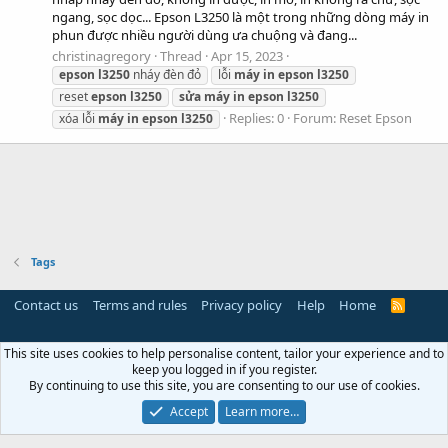
ngang, sọc dọc... Epson L3250 là một trong những dòng máy in
phun được nhiều người dùng ưa chuộng và đang...
christinagregory
Thread
Apr 15, 2023
epson
l3250
nháy đèn đỏ
lỗi
máy
in
epson
l3250
reset
epson
l3250
sửa
máy
in
epson
l3250
Replies: 0
Forum:
Reset Epson
xóa lỗi
máy
in
epson
l3250
Tags
Contact us
Terms and rules
Privacy policy
Help
Home
R
S
S
This site uses cookies to help personalise content, tailor your experience and to
keep you logged in if you register.
By continuing to use this site, you are consenting to our use of cookies.
Accept
Learn more…
Miễn trừ trách nhiệm:
Chúng tôi không lưu trữ hoặc sở hữu