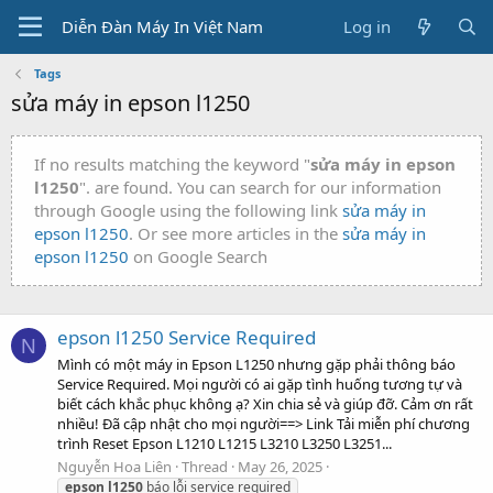
Diễn Đàn Máy In Việt Nam
Log in
Tags
sửa máy in epson l1250
If no results matching the keyword "
sửa máy in epson
l1250
". are found. You can search for our information
through Google using the following link
sửa máy in
epson l1250
. Or see more articles in the
sửa máy in
epson l1250
on Google Search
epson l1250 Service Required
N
Mình có một máy in Epson L1250 nhưng gặp phải thông báo
Service Required. Mọi người có ai gặp tình huống tương tự và
biết cách khắc phục không ạ? Xin chia sẻ và giúp đỡ. Cảm ơn rất
nhiều! Đã cập nhật cho mọi người==> Link Tải miễn phí chương
trình Reset Epson L1210 L1215 L3210 L3250 L3251...
Nguyễn Hoa Liên
Thread
May 26, 2025
epson
l1250
báo lỗi service required