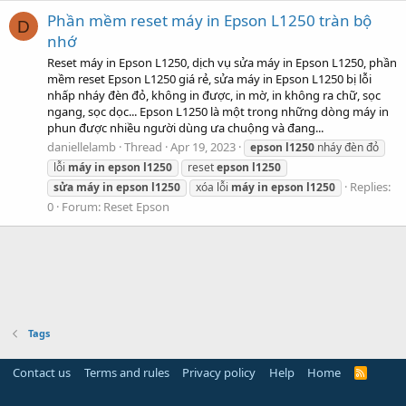
Phần mềm reset máy in Epson L1250 tràn bộ
D
nhớ
Reset máy in Epson L1250, dịch vụ sửa máy in Epson L1250, phần
mềm reset Epson L1250 giá rẻ, sửa máy in Epson L1250 bị lỗi
nhấp nháy đèn đỏ, không in được, in mờ, in không ra chữ, sọc
ngang, sọc dọc... Epson L1250 là một trong những dòng máy in
phun được nhiều người dùng ưa chuộng và đang...
daniellelamb
Thread
Apr 19, 2023
epson
l1250
nháy đèn đỏ
lỗi
máy
in
epson
l1250
reset
epson
l1250
Replies:
sửa
máy
in
epson
l1250
xóa lỗi
máy
in
epson
l1250
0
Forum:
Reset Epson
Tags
Contact us
Terms and rules
Privacy policy
Help
Home
R
S
S