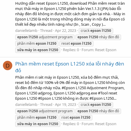
Hướng dẫn reset Epson L1250, download Phần mềm reset tràn
mực thải máy in Epson L1250 phiên bản Ver.1.1.3 (JPA) báo lỗi
nháy đèn đỏ không in được một cách đơn giản tại nhà. - Máy in
Epson L1250 là một trong những dòng máy in nội địa Epson có
thiết kế đẹp nhiều tính năng như (In , Scan , Copy )...
daniellelamb
Thread
Apr 22, 2023
crack
epson
l1250
epson
l1250
adjustment program
epson
l1250
nháy đèn đỏ
phần mềm
epson
l1250
reset
epson
l1250
Replies: 0
Forum:
Reset Epson
sửa
máy
in
epson
l1250
Phần mềm reset Epson L1250 xóa lỗi nháy đèn
D
đỏ
Phần mềm ri sét máy in Epson L1250, xóa bộ đếm mực thải,
reset bộ đếm từ 100% về 0% để máy in Epson L1250 không còn
lỗi đèn đỏ nhấp nháy nữa. #Epson L1250 Adjustment Program,
Epson L1250 adjprog, Epson L1250 adjprog.exe #Tool reset
Epson L1250 #Epson L1250 không in được #Epson L1250...
daniellelamb
Thread
Apr 19, 2023
crack
epson
l1250
epson
l1250
adjustment program
epson
l1250
nháy đèn đỏ
phần mềm
epson
l1250
riset
epson
l1250
Replies: 0
Forum:
Reset Epson
sửa
máy
in
epson
l1250