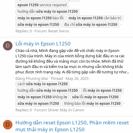
epson
l1250
service required
hướng dẫn
sửa
máy
in
epson
l1250
máy
in
epson
l1250
báo lỗi
máy
in
epson
l1250
cần bảo trì
sửa
máy
in
epson
l1250
địa chỉ
sửa
máy
in
epson
l1250
Replies: 0
Forum:
Reset Xerox
Lỗi máy in Epson L1250
Đ
Chào cả nhà, Mình đang gặp vấn đề với chiếc máy in Epson
L1250 của mình. Máy in của mình bỗng dưng bắt đầu in ra các
đường kẻ không đều và mảng mực còn bị nhòe. Mình đã thử
làm sạch đầu in và kiểm tra lại mực in nhưng vẫn không khắc
phục được tình trạng này. Ai đã từng gặp vấn đề tương tự như...
Đặng Phương Mai
Thread
May 26, 2025
cách
sửa
máy
in
epson
l1250
hướng dẫn
sửa
máy
in
epson
l1250
lỗi
máy
in
epson
l1250
máy
in
epson
l1250
không
in
sửa
lỗi
máy
in
epson
l1250
sửa
máy
in
epson
l1250
thông báo lỗi
máy
in
epson
l1250
Replies: 0
Forum:
Driver Máy In Canon
Hướng dẫn reset Epson L1250, Phần mềm reset
D
mực thải máy in Epson L1250