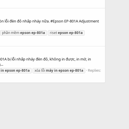
còn lỗi đèn đỏ nhấp nháy nữa. #Epson EP-801A Adjustment
phần mềm
epson
ep-801a
riset
epson
ep-801a
1A bị lỗi nhấp nháy đèn đỏ, không in được, in mờ, in
..
Replies:
in
epson
ep-801a
xóa lỗi
máy
in
epson
ep-801a