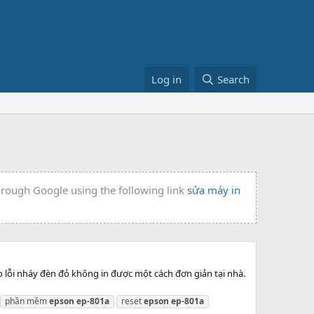
Log in
Search
through Google using the following link
sửa máy in
 lỗi nháy đèn đỏ không in được một cách đơn giản tại nhà.
phần mềm
epson
ep-801a
reset
epson
ep-801a