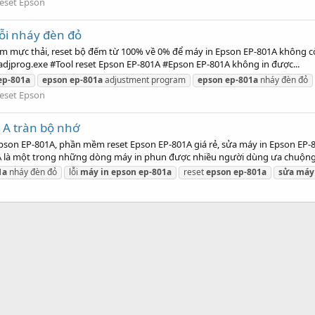
eset Epson
ỗi nháy đèn đỏ
ếm mực thải, reset bộ đếm từ 100% về 0% để máy in Epson EP-801A không 
djprog.exe #Tool reset Epson EP-801A #Epson EP-801A không in được...
ep-801a
epson
ep-801a
adjustment program
epson
ep-801a
nháy đèn đỏ
eset Epson
A tràn bộ nhớ
pson EP-801A, phần mềm reset Epson EP-801A giá rẻ, sửa máy in Epson EP-80
1A là một trong những dòng máy in phun được nhiều người dùng ưa chuộng.
1a
nháy đèn đỏ
lỗi
máy
in
epson
ep-801a
reset
epson
ep-801a
sửa
máy