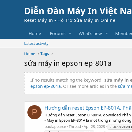
Diễn Đàn Máy In Việt N
Reset Máy In - Hỗ Trợ Sửa Máy In Online
Home
Forums
What's new
Member
Latest activity
Home
Tags
sửa máy in epson ep-801a
If no results matching the keyword "
sửa máy in 
epson ep-801a
. Or see more articles in the
sửa má
Hướng dẫn reset Epson EP-801A, Phầ
P
Hướng dẫn reset Epson EP-801A, download Phần mề
- Máy in Epson EP-801A là một trong những dòng má
paulapearce
Thread
Apr 23, 2023
crack
epson