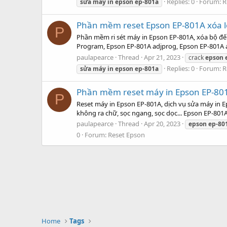
Replies: 0
Forum:
R
sửa
máy
in
epson
ep-801a
Phần mềm reset Epson EP-801A xóa l
P
Phần mềm ri sét máy in Epson EP-801A, xóa bộ đ
Program, Epson EP-801A adjprog, Epson EP-801A a
paulapearce
Thread
Apr 21, 2023
crack
epson
Replies: 0
Forum:
R
sửa
máy
in
epson
ep-801a
Phần mềm reset máy in Epson EP-801
P
Reset máy in Epson EP-801A, dịch vụ sửa máy in E
không ra chữ, sọc ngang, sọc dọc... Epson EP-80
paulapearce
Thread
Apr 20, 2023
epson
ep-80
0
Forum:
Reset Epson
Home
Tags