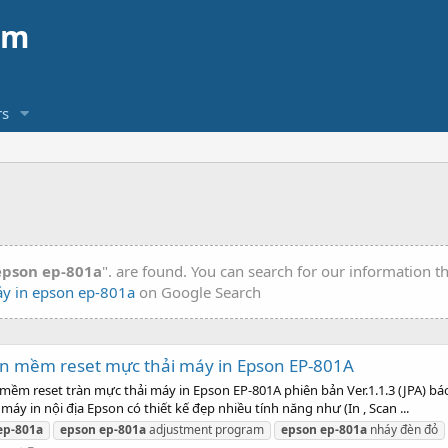
am
s
epson ep-801a
". are found. You can search for our information 
y in epson ep-801a
on Google Search
n mềm reset mực thải máy in Epson EP-801A
m reset tràn mực thải máy in Epson EP-801A phiên bản Ver.1.1.3 (JPA) báo
y in nội địa Epson có thiết kế đẹp nhiều tính năng như (In , Scan ...
ep-801a
epson
ep-801a
adjustment program
epson
ep-801a
nháy đèn đỏ