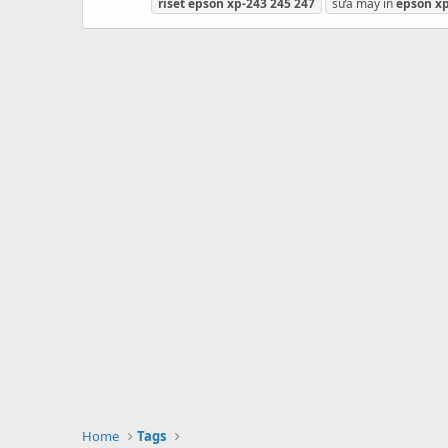
riset
epson
xp-243
245
247
sửa máy in
epson
x
Home
Tags