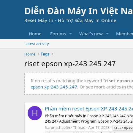
Diễn Đàn Máy In Việt N
Reset Máy In - Hỗ Trợ Sửa Máy In Online
Home
Forums
What's new
Member
Latest activity
Home
Tags
riset epson xp-243 245 247
If no results matching the keyword "
riset epson 
epson xp-243 245 247
. Or see more articles in th
Phần mềm reset Epson XP-243 245 24
H
Phần mềm ri sét máy in Epson XP-243 245 247, xó
245 247 Adjustment Program, Epson XP-243 245 247
harunschaefer
Thread
Apr 17, 2023
crack
epso