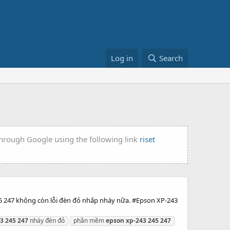
Log in
Search
 through Google using the following link
riset
5 247 không còn lỗi đèn đỏ nhấp nháy nữa. #Epson XP-243
43
245
247
nháy đèn đỏ
phần mềm
epson
xp-243
245
247