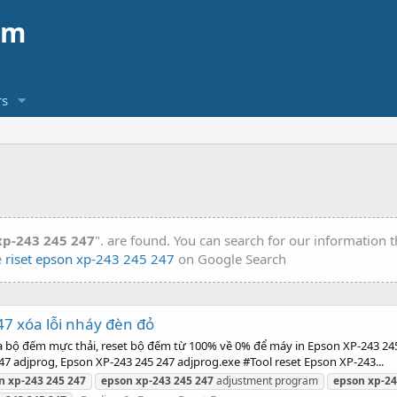
am
s
xp-243 245 247
". are found. You can search for our information
e
riset epson xp-243 245 247
on Google Search
7 xóa lỗi nháy đèn đỏ
a bộ đếm mực thải, reset bộ đếm từ 100% về 0% để máy in Epson XP-243 24
 adjprog, Epson XP-243 245 247 adjprog.exe #Tool reset Epson XP-243...
n
xp-243
245
247
epson
xp-243
245
247
adjustment program
epson
xp-2