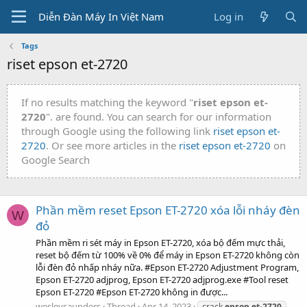
Diễn Đàn Máy In Việt Nam
Log in
Tags
riset epson et-2720
If no results matching the keyword "
riset epson et-
2720
". are found. You can search for our information
through Google using the following link
riset epson et-
2720
. Or see more articles in the
riset epson et-2720
on
Google Search
Phần mềm reset Epson ET-2720 xóa lỗi nháy đèn
W
đỏ
Phần mềm ri sét máy in Epson ET-2720, xóa bộ đếm mực thải,
reset bộ đếm từ 100% về 0% để máy in Epson ET-2720 không còn
lỗi đèn đỏ nhấp nháy nữa. #Epson ET-2720 Adjustment Program,
Epson ET-2720 adjprog, Epson ET-2720 adjprog.exe #Tool reset
Epson ET-2720 #Epson ET-2720 không in được...
wesleysaunders
Thread
Apr 14, 2023
crack
epson
et-2720