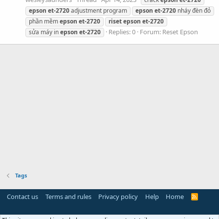
epson
et-2720
adjustment program
epson
et-2720
nháy đèn đỏ
phần mềm
epson
et-2720
riset
epson
et-2720
Replies: 0
Forum:
Reset Epson
sửa máy in
epson
et-2720
Tags
Contact us
Terms and rules
Privacy policy
Help
Home
R
S
S