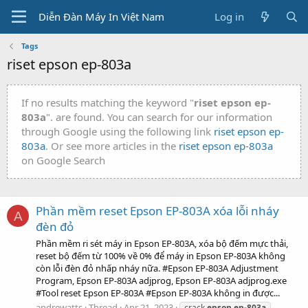
Diễn Đàn Máy In Việt Nam
Log in
Tags
riset epson ep-803a
If no results matching the keyword "
riset epson ep-
803a
". are found. You can search for our information
through Google using the following link
riset epson ep-
803a
. Or see more articles in the
riset epson ep-803a
on Google Search
Phần mềm reset Epson EP-803A xóa lỗi nháy
A
đèn đỏ
Phần mềm ri sét máy in Epson EP-803A, xóa bộ đếm mực thải,
reset bộ đếm từ 100% về 0% để máy in Epson EP-803A không
còn lỗi đèn đỏ nhấp nháy nữa. #Epson EP-803A Adjustment
Program, Epson EP-803A adjprog, Epson EP-803A adjprog.exe
#Tool reset Epson EP-803A #Epson EP-803A không in được...
andrewatts
Thread
Apr 21, 2023
crack
epson
ep-803a