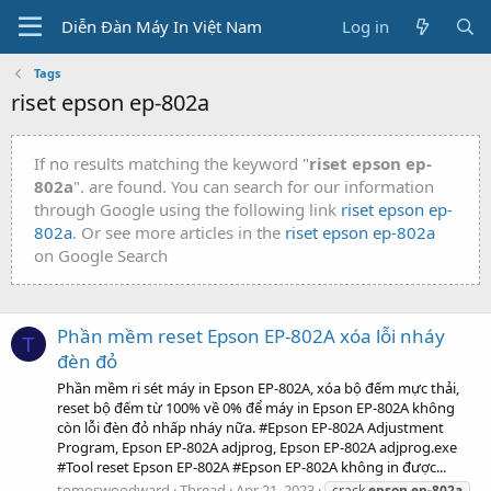
Diễn Đàn Máy In Việt Nam
Log in
Tags
riset epson ep-802a
If no results matching the keyword "
riset epson ep-
802a
". are found. You can search for our information
through Google using the following link
riset epson ep-
802a
. Or see more articles in the
riset epson ep-802a
on Google Search
Phần mềm reset Epson EP-802A xóa lỗi nháy
T
đèn đỏ
Phần mềm ri sét máy in Epson EP-802A, xóa bộ đếm mực thải,
reset bộ đếm từ 100% về 0% để máy in Epson EP-802A không
còn lỗi đèn đỏ nhấp nháy nữa. #Epson EP-802A Adjustment
Program, Epson EP-802A adjprog, Epson EP-802A adjprog.exe
#Tool reset Epson EP-802A #Epson EP-802A không in được...
tomoswoodward
Thread
Apr 21, 2023
crack
epson
ep-802a