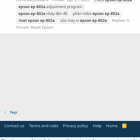
epson
ep-802a
adjustment program
epson
ep-802a
nháy đèn đỏ
phần mềm
epson
ep-802a
Replies: 0
riset
epson
ep-802a
sửa máy in
epson
ep-802a
Forum:
Reset Epson
Tags
Contact us
Terms and rules
Privacy policy
Help
Home
R
S
S