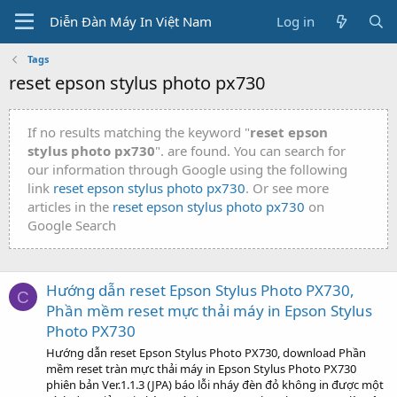
Diễn Đàn Máy In Việt Nam
Log in
Tags
reset epson stylus photo px730
If no results matching the keyword "
reset epson
stylus photo px730
". are found. You can search for
our information through Google using the following
link
reset epson stylus photo px730
. Or see more
articles in the
reset epson stylus photo px730
on
Google Search
Hướng dẫn reset Epson Stylus Photo PX730,
C
Phần mềm reset mực thải máy in Epson Stylus
Photo PX730
Hướng dẫn reset Epson Stylus Photo PX730, download Phần
mềm reset tràn mực thải máy in Epson Stylus Photo PX730
phiên bản Ver.1.1.3 (JPA) báo lỗi nháy đèn đỏ không in được một