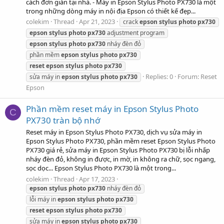
cách đơn giản tại nhà. - Máy in Epson Stylus Photo PX730 là một
trong những dòng máy in nội địa Epson có thiết kế đẹp...
colekim
Thread
Apr 21, 2023
crack
epson
stylus
photo
px730
epson
stylus
photo
px730
adjustment program
epson
stylus
photo
px730
nháy đèn đỏ
phần mềm
epson
stylus
photo
px730
reset
epson
stylus
photo
px730
Replies: 0
Forum:
Reset
sửa máy in
epson
stylus
photo
px730
Epson
Phần mềm reset máy in Epson Stylus Photo
C
PX730 tràn bộ nhớ
Reset máy in Epson Stylus Photo PX730, dịch vụ sửa máy in
Epson Stylus Photo PX730, phần mềm reset Epson Stylus Photo
PX730 giá rẻ, sửa máy in Epson Stylus Photo PX730 bị lỗi nhấp
nháy đèn đỏ, không in được, in mờ, in không ra chữ, sọc ngang,
sọc dọc... Epson Stylus Photo PX730 là một trong...
colekim
Thread
Apr 17, 2023
epson
stylus
photo
px730
nháy đèn đỏ
lỗi máy in
epson
stylus
photo
px730
reset
epson
stylus
photo
px730
sửa máy in
epson
stylus
photo
px730