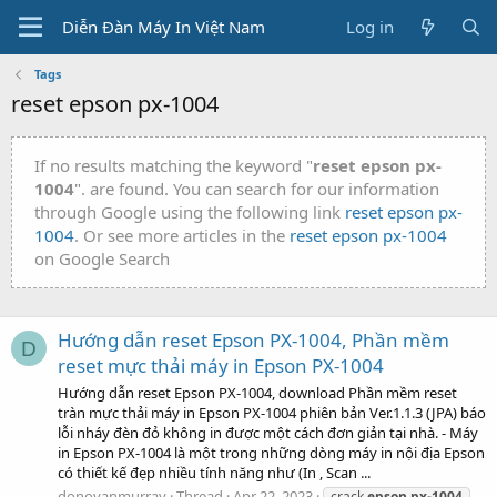
Diễn Đàn Máy In Việt Nam
Log in
Tags
reset epson px-1004
If no results matching the keyword "
reset epson px-
1004
". are found. You can search for our information
through Google using the following link
reset epson px-
1004
. Or see more articles in the
reset epson px-1004
on Google Search
Hướng dẫn reset Epson PX-1004, Phần mềm
D
reset mực thải máy in Epson PX-1004
Hướng dẫn reset Epson PX-1004, download Phần mềm reset
tràn mực thải máy in Epson PX-1004 phiên bản Ver.1.1.3 (JPA) báo
lỗi nháy đèn đỏ không in được một cách đơn giản tại nhà. - Máy
in Epson PX-1004 là một trong những dòng máy in nội địa Epson
có thiết kế đẹp nhiều tính năng như (In , Scan ...
donovanmurray
Thread
Apr 22, 2023
crack
epson
px-1004