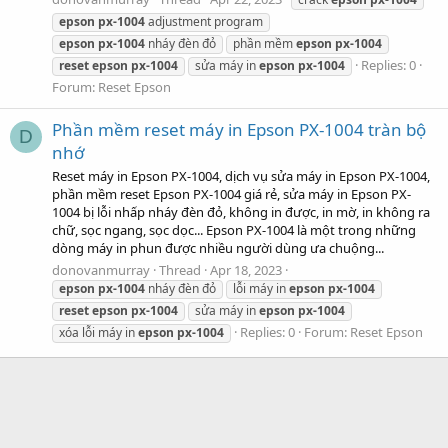
epson
px-1004
adjustment program
epson
px-1004
nháy đèn đỏ
phần mềm
epson
px-1004
Replies: 0
reset
epson
px-1004
sửa máy in
epson
px-1004
Forum:
Reset Epson
Phần mềm reset máy in Epson PX-1004 tràn bộ
D
nhớ
Reset máy in Epson PX-1004, dịch vụ sửa máy in Epson PX-1004,
phần mềm reset Epson PX-1004 giá rẻ, sửa máy in Epson PX-
1004 bị lỗi nhấp nháy đèn đỏ, không in được, in mờ, in không ra
chữ, sọc ngang, sọc dọc... Epson PX-1004 là một trong những
dòng máy in phun được nhiều người dùng ưa chuộng...
donovanmurray
Thread
Apr 18, 2023
epson
px-1004
nháy đèn đỏ
lỗi máy in
epson
px-1004
reset
epson
px-1004
sửa máy in
epson
px-1004
Replies: 0
Forum:
Reset Epson
xóa lỗi máy in
epson
px-1004