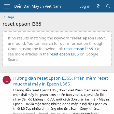
Diễn Đàn Máy In Việt Nam
Log in
Tags
reset epson l365
If no results matching the keyword "
reset epson l365
".
are found. You can search for our information through
Google using the following link
reset epson l365
. Or
see more articles in the
reset epson l365
on Google
Search
Hướng dẫn reset Epson L365, Phần mềm reset
L
mực thải máy in Epson L365
Hướng dẫn reset Epson L365, download Phần mềm reset tràn
mực thải máy in Epson L365 phiên bản Ver.1.1.3 (JPA) báo lỗi
nháy đèn đỏ không in được một cách đơn giản tại nhà. - Máy in
Epson L365 là một trong những dòng máy in nội địa Epson có
thiết kế đẹp nhiều tính năng như (In , Scan , Copy ) màn...
lelandmaxwell
Thread
Apr 24, 2023
crack
epson
l365