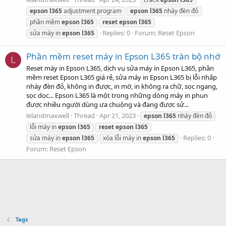
epson
l365
adjustment program
epson
l365
nháy đèn đỏ
phần mềm
epson
l365
reset
epson
l365
Replies: 0
Forum:
Reset Epson
sửa máy in
epson
l365
Phần mềm reset máy in Epson L365 tràn bộ nhớ
L
Reset máy in Epson L365, dịch vụ sửa máy in Epson L365, phần
mềm reset Epson L365 giá rẻ, sửa máy in Epson L365 bị lỗi nhấp
nháy đèn đỏ, không in được, in mờ, in không ra chữ, sọc ngang,
sọc dọc... Epson L365 là một trong những dòng máy in phun
được nhiều người dùng ưa chuộng và đang được sử...
lelandmaxwell
Thread
Apr 21, 2023
epson
l365
nháy đèn đỏ
lỗi máy in
epson
l365
reset
epson
l365
Replies: 0
sửa máy in
epson
l365
xóa lỗi máy in
epson
l365
Forum:
Reset Epson
Tags