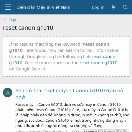
Diễn Đàn Máy In Việt Nam
Log in
Tags
reset canon g1010
If no results matching the keyword "
reset canon
g1010
". are found. You can search for our information
through Google using the following link
reset canon
g1010
. Or see more articles in the
reset canon g1010
on Google Search
Phần mềm reset máy in Canon G1010 tràn bộ
A
nhớ
Reset máy in Canon G1010, dịch vụ sửa máy in Canon G1010,
phần mềm reset Canon G1010 giá rẻ, sửa máy in Canon G1010 bị
lỗi nhấp nháy đèn đỏ, không in được, in mờ, in không ra chữ, sọc
ngang, sọc dọc... Canon G1010 là một trong những dòng máy in
phun được nhiều người dùng ưa chuộng và đang...
athenawarren
Thread
Apr 21, 2023
canon
g1010
nháy đèn đỏ