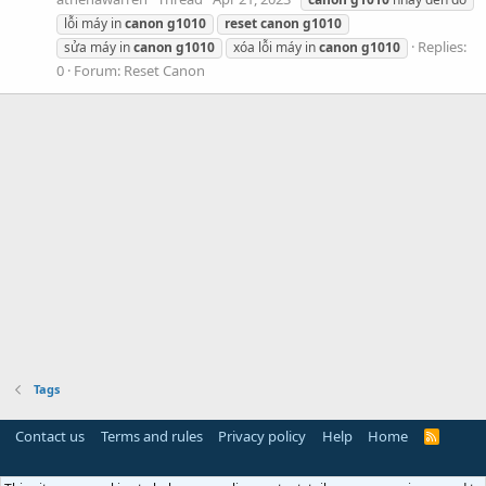
lỗi máy in
canon
g1010
reset
canon
g1010
Replies:
sửa máy in
canon
g1010
xóa lỗi máy in
canon
g1010
0
Forum:
Reset Canon
Tags
Contact us
Terms and rules
Privacy policy
Help
Home
R
S
S