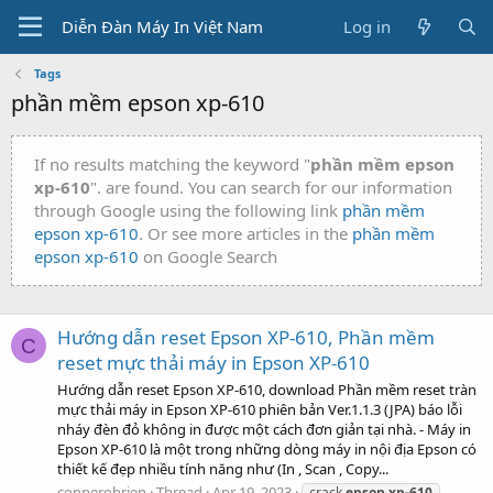
Diễn Đàn Máy In Việt Nam
Log in
Tags
phần mềm epson xp-610
If no results matching the keyword "
phần mềm epson
xp-610
". are found. You can search for our information
through Google using the following link
phần mềm
epson xp-610
. Or see more articles in the
phần mềm
epson xp-610
on Google Search
Hướng dẫn reset Epson XP-610, Phần mềm
C
reset mực thải máy in Epson XP-610
Hướng dẫn reset Epson XP-610, download Phần mềm reset tràn
mực thải máy in Epson XP-610 phiên bản Ver.1.1.3 (JPA) báo lỗi
nháy đèn đỏ không in được một cách đơn giản tại nhà. - Máy in
Epson XP-610 là một trong những dòng máy in nội địa Epson có
thiết kế đẹp nhiều tính năng như (In , Scan , Copy...
connerobrien
Thread
Apr 19, 2023
crack
epson
xp-610