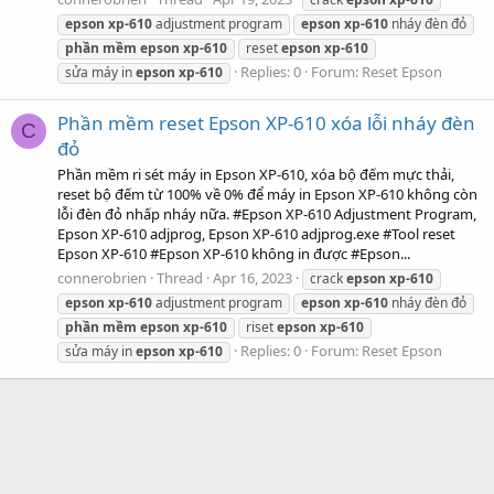
epson
xp-610
adjustment program
epson
xp-610
nháy đèn đỏ
phần
mềm
epson
xp-610
reset
epson
xp-610
Replies: 0
Forum:
Reset Epson
sửa máy in
epson
xp-610
Phần mềm reset Epson XP-610 xóa lỗi nháy đèn
C
đỏ
Phần mềm ri sét máy in Epson XP-610, xóa bộ đếm mực thải,
reset bộ đếm từ 100% về 0% để máy in Epson XP-610 không còn
lỗi đèn đỏ nhấp nháy nữa. #Epson XP-610 Adjustment Program,
Epson XP-610 adjprog, Epson XP-610 adjprog.exe #Tool reset
Epson XP-610 #Epson XP-610 không in được #Epson...
connerobrien
Thread
Apr 16, 2023
crack
epson
xp-610
epson
xp-610
adjustment program
epson
xp-610
nháy đèn đỏ
phần
mềm
epson
xp-610
riset
epson
xp-610
Replies: 0
Forum:
Reset Epson
sửa máy in
epson
xp-610