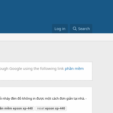
Log in
Search
rough Google using the following link
phần mềm
i nháy đèn đỏ không in được một cách đơn giản tại nhà. -
ần
mềm
epson
xp-440
reset
epson
xp-440