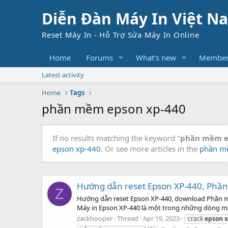
Diễn Đàn Máy In Việt N
Reset Máy In - Hỗ Trợ Sửa Máy In Online
Home
Forums
What's new
Member
Latest activity
Home
Tags
phần mềm epson xp-440
If no results matching the keyword "
phần mềm e
epson xp-440
. Or see more articles in the
phần m
Hướng dẫn reset Epson XP-440, Phần
Z
Hướng dẫn reset Epson XP-440, download Phần mềm 
Máy in Epson XP-440 là một trong những dòng máy i
zackhooper
Thread
Apr 19, 2023
crack
epson
x