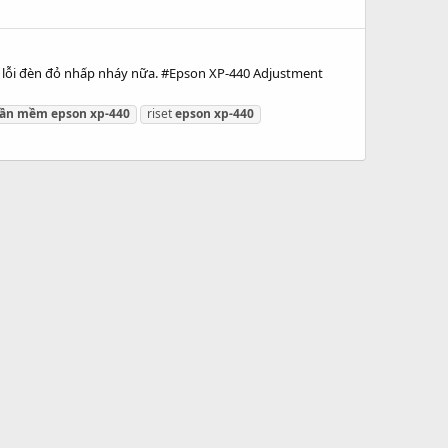
 lỗi đèn đỏ nhấp nháy nữa. #Epson XP-440 Adjustment
ần
mềm
epson
xp-440
riset
epson
xp-440