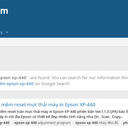
am
s
pson xp-440
". are found. You can search for our information th
ềm epson xp-440
on Google Search
 mềm reset mực thải máy in Epson XP-440
reset tràn mực thải máy in Epson XP-440 phiên bản Ver.1.1.3 (JPA) báo lỗ
n nội địa Epson có thiết kế đẹp nhiều tính năng như (In , Scan , Copy...
p-440
epson
xp-440
adjustment program
epson
xp-440
nháy đèn đỏ
ph