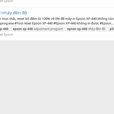
et Epson
i nháy đèn đỏ
m mực thải, reset bộ đếm từ 100% về 0% để máy in Epson XP-440 không còn
prog.exe #Tool reset Epson XP-440 #Epson XP-440 không in được #Epson...
p-440
epson
xp-440
adjustment program
epson
xp-440
nháy đèn đỏ
ph
et Epson