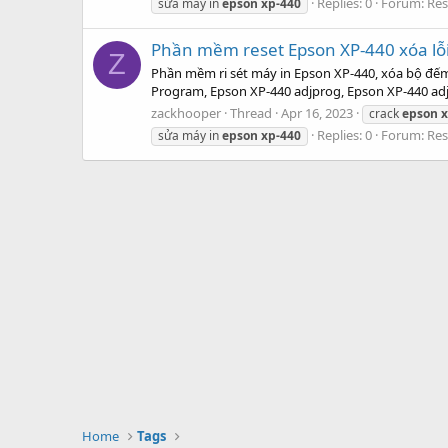
Replies: 0
Forum:
Res
sửa máy in
epson
xp-440
Phần mềm reset Epson XP-440 xóa lỗ
Z
Phần mềm ri sét máy in Epson XP-440, xóa bộ đế
Program, Epson XP-440 adjprog, Epson XP-440 adj
zackhooper
Thread
Apr 16, 2023
crack
epson
x
Replies: 0
Forum:
Res
sửa máy in
epson
xp-440
Home
Tags