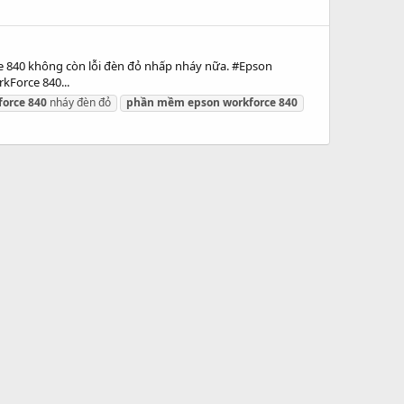
e 840 không còn lỗi đèn đỏ nhấp nháy nữa. #Epson
kForce 840...
force
840
nháy đèn đỏ
phần
mềm
epson
workforce
840