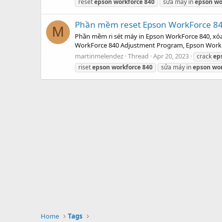
reset
epson
workforce
840
sửa máy in
epson
wo
Phần mềm reset Epson WorkForce 840
M
Phần mềm ri sét máy in Epson WorkForce 840, xó
WorkForce 840 Adjustment Program, Epson WorkFo
martinmelendez
Thread
Apr 20, 2023
crack
ep
riset
epson
workforce
840
sửa máy in
epson
wor
Home
Tags