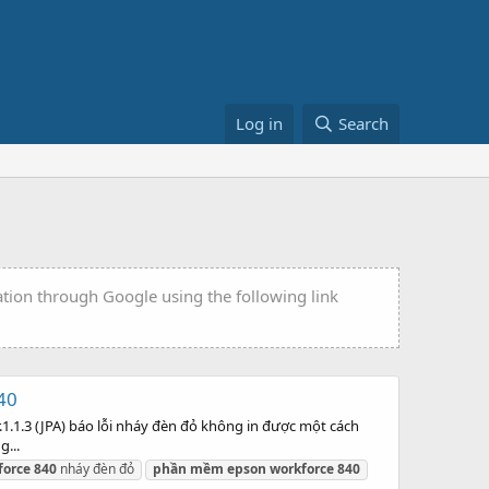
Log in
Search
ation through Google using the following link
40
.1.3 (JPA) báo lỗi nháy đèn đỏ không in được một cách
...
force
840
nháy đèn đỏ
phần
mềm
epson
workforce
840