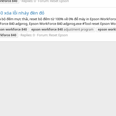
Replies: 0
Forum:
Reset Epson
rkforce
840
 xóa lỗi nháy đèn đỏ
a bộ đếm mực thải, reset bộ đếm từ 100% về 0% để máy in Epson WorkForc
rce 840 adjprog, Epson WorkForce 840 adjprog.exe #Tool reset Epson Wor
son
workforce
840
epson
workforce
840
adjustment program
epson
work
Replies: 0
Forum:
Reset Epson
kforce
840