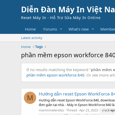
Diễn Đàn Máy In Việt N
Reset Máy In - Hỗ Trợ Sửa Máy In Online
Home
Forums
What's new
Member
Latest activity
Home
Tags
phần mềm epson workforce 84
If no results matching the keyword "
phần mềm e
phần mềm epson workforce 840
. Or see more art
Hướng dẫn reset Epson WorkForce 8
M
Hướng dẫn reset Epson WorkForce 840, download P
đơn giản tại nhà. - Máy in Epson WorkForce 840 là
martinmelendez
Thread
Apr 23, 2023
crack
ep