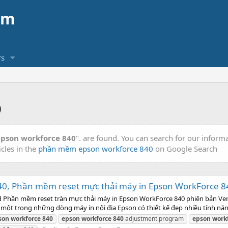
am
s
0
pson workforce 840
". are found. You can search for our inform
icles in the
phần mềm epson workforce 840
on Google Search
40, Phần mềm reset mực thải máy in Epson WorkForce 8
hần mềm reset tràn mực thải máy in Epson WorkForce 840 phiên bản Ver.1
 một trong những dòng máy in nội địa Epson có thiết kế đẹp nhiều tính năng
son
workforce
840
epson
workforce
840
adjustment program
epson
work