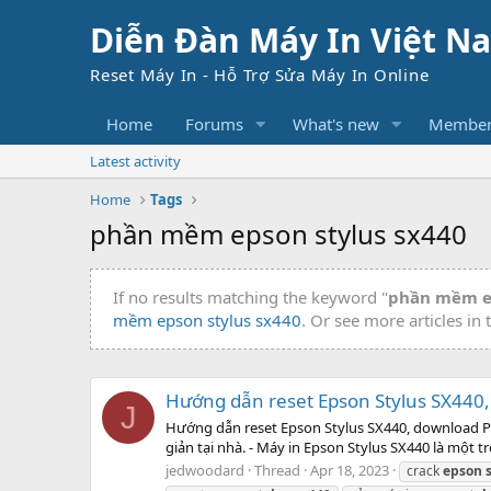
Diễn Đàn Máy In Việt N
Reset Máy In - Hỗ Trợ Sửa Máy In Online
Home
Forums
What's new
Member
Latest activity
Home
Tags
phần mềm epson stylus sx440
If no results matching the keyword "
phần mềm ep
mềm epson stylus sx440
. Or see more articles in
Hướng dẫn reset Epson Stylus SX440,
J
Hướng dẫn reset Epson Stylus SX440, download Ph
giản tại nhà. - Máy in Epson Stylus SX440 là một 
jedwoodard
Thread
Apr 18, 2023
crack
epson