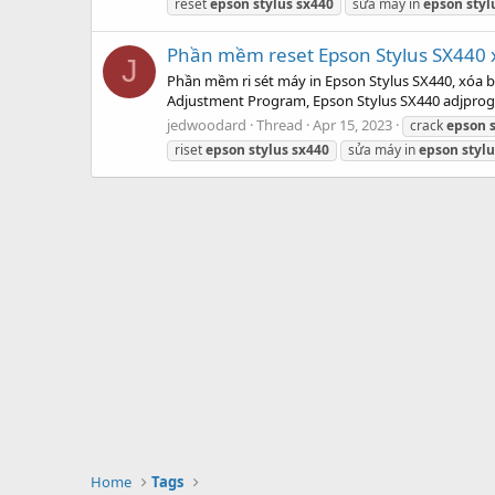
reset
epson
stylus
sx440
sửa máy in
epson
styl
Phần mềm reset Epson Stylus SX440 x
J
Phần mềm ri sét máy in Epson Stylus SX440, xóa 
Adjustment Program, Epson Stylus SX440 adjprog, 
jedwoodard
Thread
Apr 15, 2023
crack
epson
riset
epson
stylus
sx440
sửa máy in
epson
stylu
Home
Tags