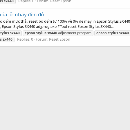
Replies: 0
Forum:
Reset Epson
us
sx440
óa lỗi nháy đèn đỏ
bộ đếm mực thải, reset bộ đếm từ 100% về 0% để máy in Epson Stylus SX44
Epson Stylus SX440 adjprog.exe #Tool reset Epson Stylus SX440...
stylus
sx440
epson
stylus
sx440
adjustment program
epson
stylus
sx440
Replies: 0
Forum:
Reset Epson
s
sx440