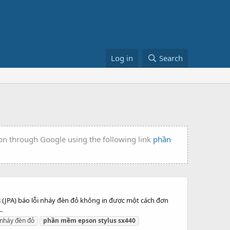
Log in
Search
ion through Google using the following link
phần
 (JPA) báo lỗi nháy đèn đỏ không in được một cách đơn
.
nháy đèn đỏ
phần
mềm
epson
stylus
sx440