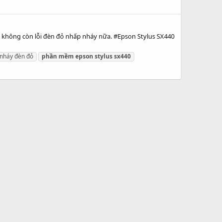
0 không còn lỗi đèn đỏ nhấp nháy nữa. #Epson Stylus SX440
nháy đèn đỏ
phần
mềm
epson
stylus
sx440