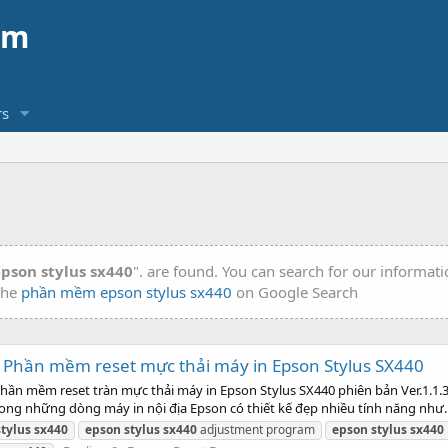
am
s
son stylus sx440
". are found. You can search for our informat
 the
phần mềm epson stylus sx440
on Google Search
 Phần mềm reset mực thải máy in Epson Stylus SX440
ần mềm reset tràn mực thải máy in Epson Stylus SX440 phiên bản Ver.1.1.3
trong những dòng máy in nội địa Epson có thiết kế đẹp nhiều tính năng như..
stylus
sx440
epson
stylus
sx440
adjustment program
epson
stylus
sx440